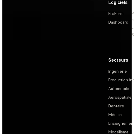
Logiciels
PreForm
P
s
Dashboard
F
S
Secteurs
Ingénierie
Production ind
Automobile
Aérospatiale
Dentaire
Médical
Enseignemen
Modélisme