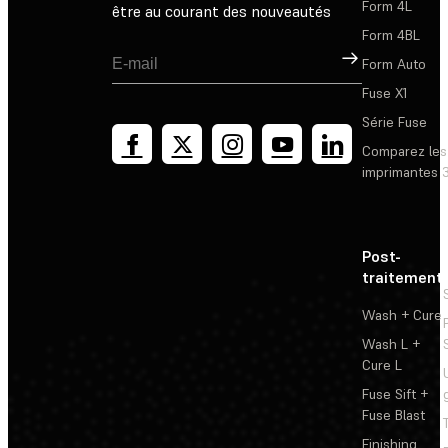
Form 4L
être au courant des nouveautés
Form 4BL
Inscription
Form Auto
Fuse X1
Série Fuse
Comparez les
imprimantes 
Post-
traitement
Wash + Cure
Wash L +
Cure L
Fuse Sift +
Fuse Blast
Finishing