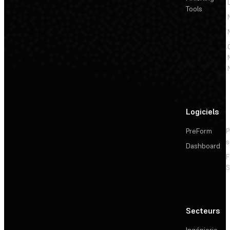
Tools
Logiciels
PreForm
P
s
Dashboard
F
S
Secteurs