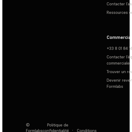
Contacter l’a
Ressources e
Commercia
+33 8 01 84 1
Contacter l’é
commerciale
Trouver un r
Devenir reve
Formlabs
©
Politique de
Formlabs
confidentialité
·
Conditions