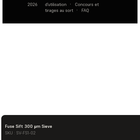
2026
d’utilisation
·
Concours et
tirages au sort
·
FAQ
Fuse Sift 300 µm Sieve
SKU : SV-FS1-02