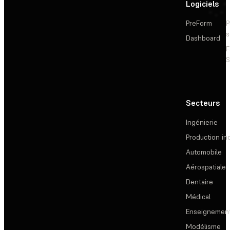
Logiciels
PreForm
P
s
Dashboard
F
S
Secteurs
Ingénierie
Production ind
Automobile
Aérospatiale
Dentaire
Médical
Enseignemen
Modélisme