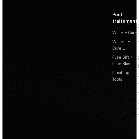
Post-
traitement
Wash + Cure
Wash L +
Cure L
Fuse Sift +
Fuse Blast
Finishing
Tools