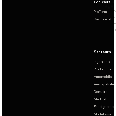
Logiciels
PreForm
P
s
Dashboard
F
S
Secteurs
Ingénierie
Production ind
Automobile
Aérospatiale
Dentaire
Médical
Enseignemen
Modélisme