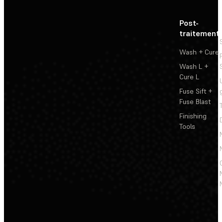
Post-
traitement
Wash + Cure
Wash L +
Cure L
Fuse Sift +
Fuse Blast
Finishing
Tools