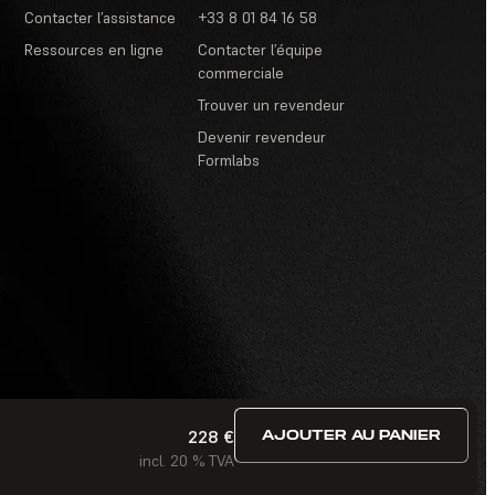
Contacter l’assistance
+33 8 01 84 16 58
Ressources en ligne
Contacter l’équipe
commerciale
Trouver un revendeur
Devenir revendeur
Formlabs
228 €
AJOUTER AU PANIER
itions d’utilisation
·
Concours et tirages au sort
·
FAQ
incl. 20 % TVA