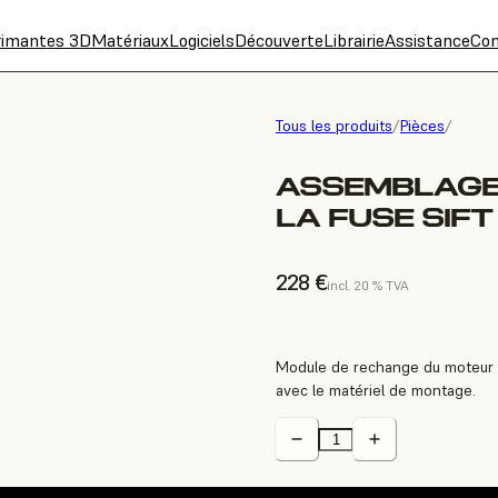
rimantes 3D
Matériaux
Logiciels
Découverte
Librairie
Assistance
Con
Tous les produits
/
Pièces
/
ASSEMBLAGE 
LA FUSE SIFT
228 €
incl. 20 % TVA
Module de rechange du moteur et 
avec le matériel de montage.