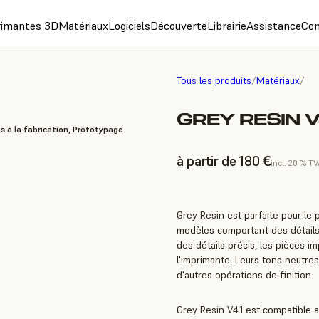
rimantes 3D
Matériaux
Logiciels
Découverte
Librairie
Assistance
Con
Tous les produits
/
Matériaux
/
GREY RESIN V
s à la fabrication, Prototypage
à partir de 180 €
incl. 20 % T
Grey Resin est parfaite pour le 
modèles comportant des détails 
des détails précis, les pièces i
l'imprimante. Leurs tons neutre
d'autres opérations de finition.
Grey Resin V4.1 est compatible 