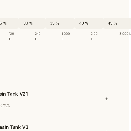
5 %
30 %
35 %
40 %
45 %
120
240
1 000
2 00
3 000 L
L
L
L
L
in Tank V2.1
 % TVA
esin Tank V3