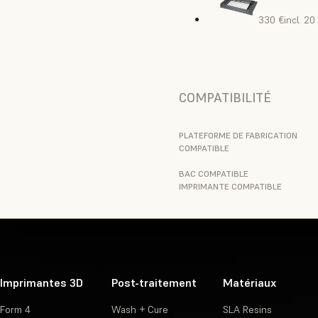
330 €
incl. 2
COMPATIBILITÉ
PLATEFORME DE FABRICATION
COMPATIBLE
BAC COMPATIBLE
IMPRIMANTE COMPATIBLE
Imprimantes 3D
Post-traitement
Matériaux
Form 4
Wash + Cure
SLA Resins