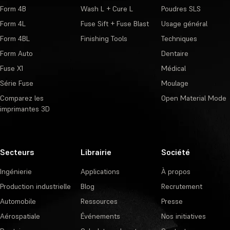
Form 4B
Wash L + Cure L
Poudres SLS
Form 4L
Fuse Sift + Fuse Blast
Usage général
Form 4BL
Finishing Tools
Techniques
Form Auto
Dentaire
Fuse X1
Médical
Série Fuse
Moulage
Comparez les
Open Material Mode
imprimantes 3D
Secteurs
Librairie
Société
Ingénierie
Applications
À propos
Production industrielle
Blog
Recrutement
Automobile
Ressources
Presse
Aérospatiale
Événements
Nos initiatives