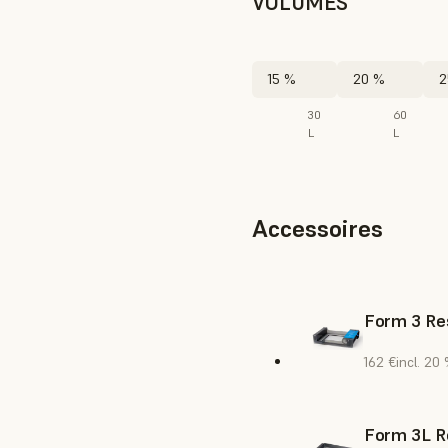
VOLUMES
15 %
20 %
2
30
60
L
L
Accessoires
Form 3 Res
162 €
incl. 20
Form 3L R