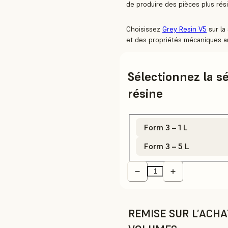
de produire des pièces plus rés
Choisissez
Grey Resin V5
sur la
et des propriétés mécaniques a
Sélectionnez la s
résine
Form 3 – 1 L
Form 3 – 5 L
REMISE SUR L’ACH