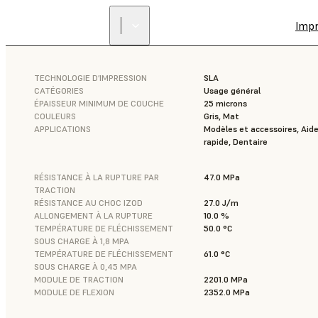
Imp
TECHNOLOGIE D’IMPRESSION
SLA
CATÉGORIES
Usage général
ÉPAISSEUR MINIMUM DE COUCHE
25 microns
COULEURS
Gris, Mat
APPLICATIONS
Modèles et accessoires, Aide
rapide, Dentaire
RÉSISTANCE À LA RUPTURE PAR
47.0 MPa
TRACTION
RÉSISTANCE AU CHOC IZOD
27.0 J/m
ALLONGEMENT À LA RUPTURE
10.0 %
TEMPÉRATURE DE FLÉCHISSEMENT
50.0 °C
SOUS CHARGE À 1,8 MPA
TEMPÉRATURE DE FLÉCHISSEMENT
61.0 °C
SOUS CHARGE À 0,45 MPA
MODULE DE TRACTION
2201.0 MPa
MODULE DE FLEXION
2352.0 MPa