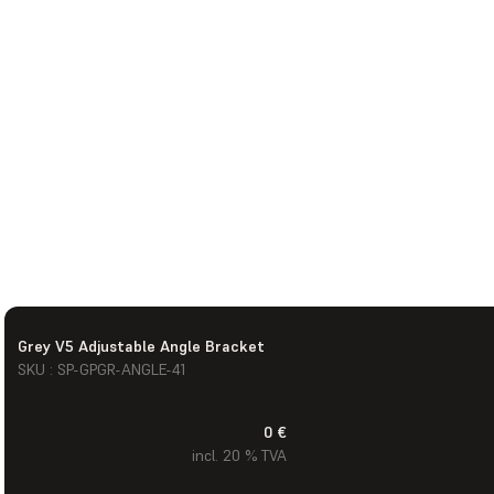
Grey V5 Adjustable Angle Bracket
SKU : SP-GPGR-ANGLE-41
0 €
incl. 20 % TVA