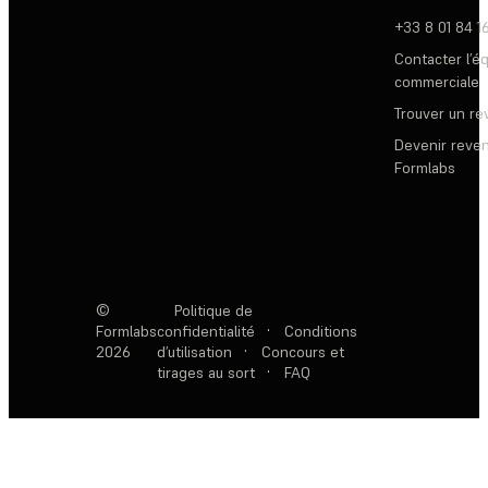
+33 8 01 84 1
Contacter l’é
commerciale
Trouver un r
Devenir reve
Formlabs
©
Politique de
Formlabs
confidentialité
·
Conditions
2026
d’utilisation
·
Concours et
tirages au sort
·
FAQ