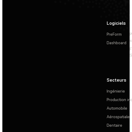
Logiciels
PreForm
P
s
Dashboard
F
S
Secteurs
Ingénierie
Production ind
Automobile
Aérospatiale
Dentaire