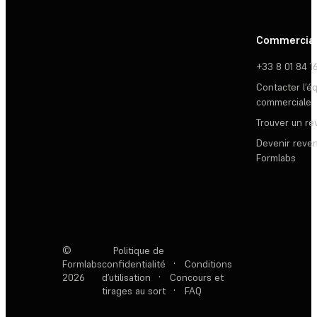
Commercia
+33 8 01 84 1
Contacter l’é
commerciale
Trouver un r
Devenir reve
Formlabs
©
Politique de
Formlabs
confidentialité
·
Conditions
2026
d’utilisation
·
Concours et
tirages au sort
·
FAQ