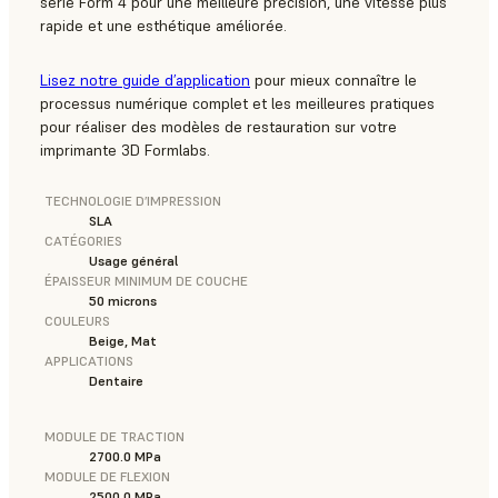
série Form 4 pour une meilleure précision, une vitesse plus
rapide et une esthétique améliorée.
Lisez notre guide d’application
pour mieux connaître le
processus numérique complet et les meilleures pratiques
pour réaliser des modèles de restauration sur votre
imprimante 3D Formlabs.
TECHNOLOGIE D’IMPRESSION
SLA
CATÉGORIES
Usage général
ÉPAISSEUR MINIMUM DE COUCHE
50 microns
COULEURS
Beige, Mat
APPLICATIONS
Dentaire
MODULE DE TRACTION
2700.0 MPa
MODULE DE FLEXION
2500.0 MPa