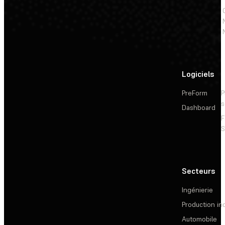
Logiciels
PreForm
P
s
Dashboard
F
S
Secteurs
Ingénierie
Production ind
Automobile