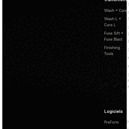
Wash + Cure
Wash L +
Cure L
Fuse Sift +
Fuse Blast
Finishing
Tools
Logiciels
PreForm
P
s