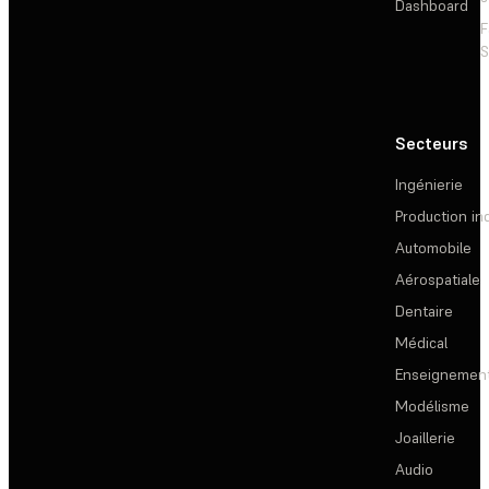
Dashboard
F
S
Secteurs
Ingénierie
Production ind
Automobile
Aérospatiale
Dentaire
Médical
Enseignemen
Modélisme
Joaillerie
Audio