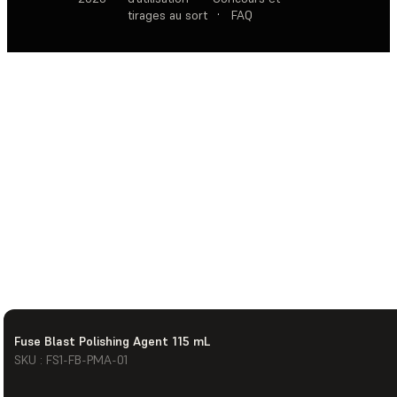
tirages au sort
·
FAQ
Fuse Blast Polishing Agent 115 mL
SKU : FS1-FB-PMA-01