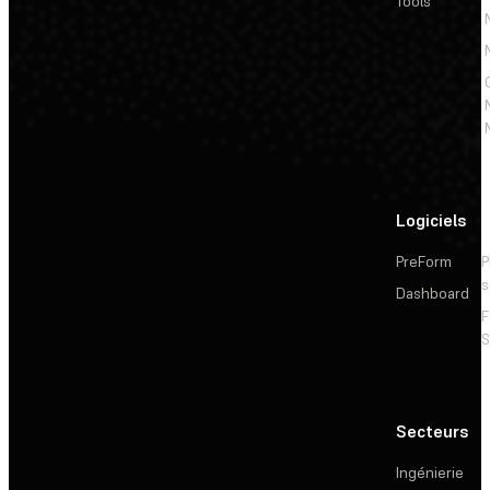
Tools
Logiciels
PreForm
P
s
Dashboard
F
S
Secteurs
Ingénierie