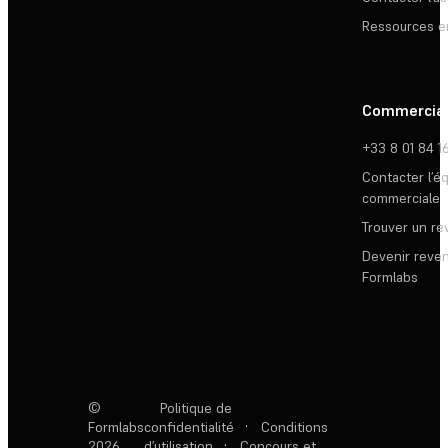
Ressources e
Commercia
+33 8 01 84 1
Contacter l’é
commerciale
Trouver un r
Devenir reve
Formlabs
©
Politique de
Formlabs
confidentialité
·
Conditions
2026
d’utilisation
·
Concours et