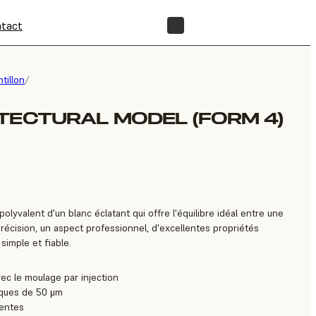
tact
BOUTIQUE
tillon
/
TECTURAL MODEL (FORM 4)
olyvalent d'un blanc éclatant qui offre l'équilibre idéal entre une
récision, un aspect professionnel, d'excellentes propriétés
simple et fiable.
avec le moulage par injection
tiques de 50 μm
lentes