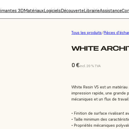
rimantes 3D
Matériaux
Logiciels
Découverte
Librairie
Assistance
Con
Tous les produits
/
Pièces d'échan
WHITE ARCHI
0 €
incl. 20 % TVA
White Resin V5 est un matériau p
impression rapide, une grande p
mécaniques et un flux de travail 
• Finition de surface rivalisant 
• Taille minimum des caractéris
• Propriétés mécaniques polyva