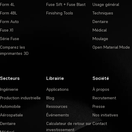
Form 4L
Fuse Sift + Fuse Blast
Usage général
Form 4BL
Finishing Tools
Techniques
Form Auto
Dentaire
Fuse X1
Médical
Série Fuse
Moulage
Comparez les
Open Material Mode
imprimantes 3D
Secteurs
Librairie
Société
Ingénierie
Applications
À propos
Production industrielle
Blog
Recrutement
Automobile
Ressources
Presse
Aérospatiale
Événements
Nos initiatives
Dentaire
Calculateur de retour sur
Contact
investissement