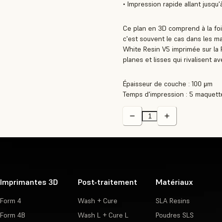
• Impression rapide allant jusq
Ce plan en 3D comprend à la fois
c'est souvent le cas dans les m
White Resin V5 imprimée sur la 
planes et lisses qui rivalisent 
Épaisseur de couche : 100 μm
Temps d'impression : 5 maquett
Imprimantes 3D
Post-traitement
Matériaux
Form 4
Wash + Cure
SLA Resins
Form 4B
Wash L + Cure L
Poudres SLS