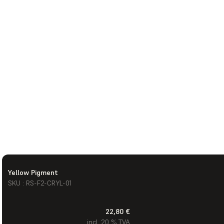
Yellow Pigment
SKU : RS-F2-CRYL-01
22,80 €
incl. 20 % TVA