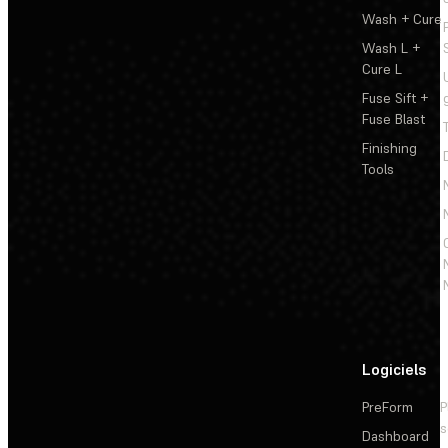
Wash + Cure
Wash L +
Cure L
Fuse Sift +
Fuse Blast
Finishing
Tools
Logiciels
PreForm
P
s
Dashboard