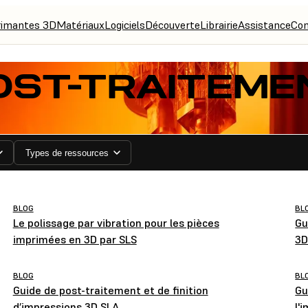
rimantes 3D
Matériaux
Logiciels
Découverte
Librairie
Assistance
Con
OST-TRAITEME
Types de ressources
BLOG
BL
Le polissage par vibration pour les pièces
Gu
imprimées en 3D par SLS
3D
BLOG
BL
Guide de post-traitement et de finition
Gu
d’impressions 3D SLA
l'