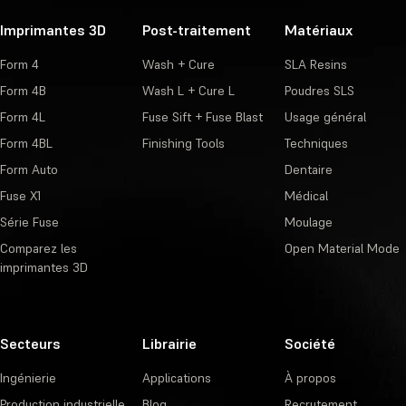
Imprimantes 3D
Post-traitement
Matériaux
Form 4
Wash + Cure
SLA Resins
Form 4B
Wash L + Cure L
Poudres SLS
Form 4L
Fuse Sift + Fuse Blast
Usage général
Form 4BL
Finishing Tools
Techniques
Form Auto
Dentaire
Fuse X1
Médical
Série Fuse
Moulage
Comparez les
Open Material Mode
imprimantes 3D
Secteurs
Librairie
Société
Ingénierie
Applications
À propos
Production industrielle
Blog
Recrutement