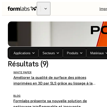
Imp
P
Applications
Secteurs
Produits
Matériaux
Résultats (9)
WHITE PAPER
Améliorer la qualité de surface des pièces
imprimées en 3D par SLS grâce au lissage à la
vapeur: une étude collaborative de Formlabs et
AMT
BLOG
Formlabs présente sa nouvelle solution de
nettoyage ininflammable et innovante