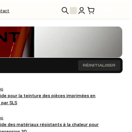
tact
BOUTIQUE
NT
RÉINITIALISER
OG
ide pour la teinture des pièces imprimées en
 par SLS
OG
ide des matériaux résistants à la chaleur pour
impression 3D