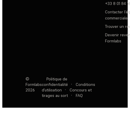
+33 8 01 84 1
Contacter l’é
commerciale
Trouver un r
Devenir reve
Formlabs
©
Politique de
Formlabs
confidentialité
·
Conditions
2026
d’utilisation
·
Concours et
tirages au sort
·
FAQ