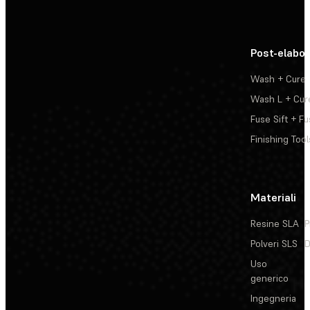
Post-elabo
Wash + Cure
Wash L + Cur
Fuse Sift + Fu
Finishing Tool
Materiali
Resine SLA
P
Polveri SLS
D
Uso
generico
Ingegneria