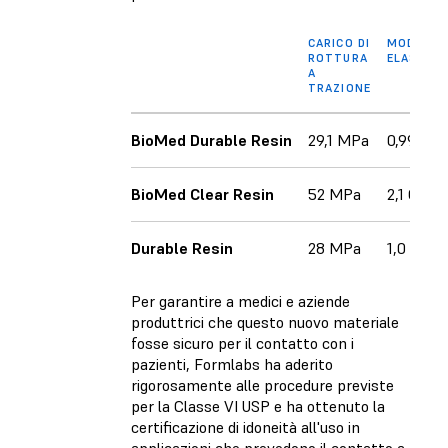
CARICO DI
MODULO 
ROTTURA
ELASTICI
A
TRAZIONE
BioMed Durable Resin
29,1 MPa
0,99 GPa
BioMed Clear Resin
52 MPa
2,1 GPa
Durable Resin
28 MPa
1,0 GPa
Per garantire a medici e aziende
produttrici che questo nuovo materiale
fosse sicuro per il contatto con i
pazienti, Formlabs ha aderito
rigorosamente alle procedure previste
per la Classe VI USP e ha ottenuto la
certificazione di idoneità all'uso in
applicazioni che prevedono il contatto a