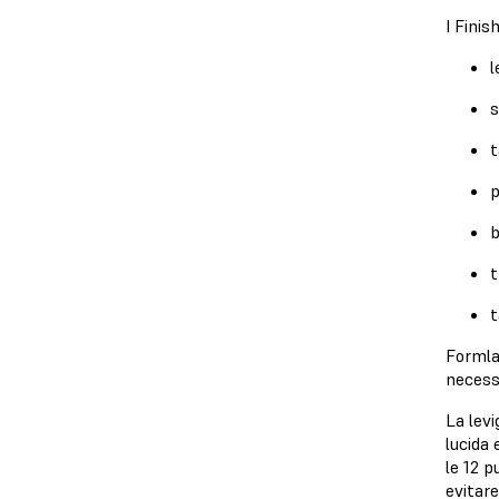
I Fini
l
s
t
p
b
t
t
Formlab
necessa
La levi
lucida
le 12 p
evitare