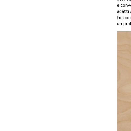
e conve
adatti 
termina
un pro