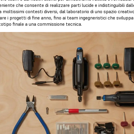
niente che consente di realizzare parti lucide e indistinguibili da
a moltissimi contesti diversi, dal laboratorio di uno spazio creativo
re i progetti di fine anno, fino ai team ingegneristici che svilupp
totipo finale a una commissione tecnica.