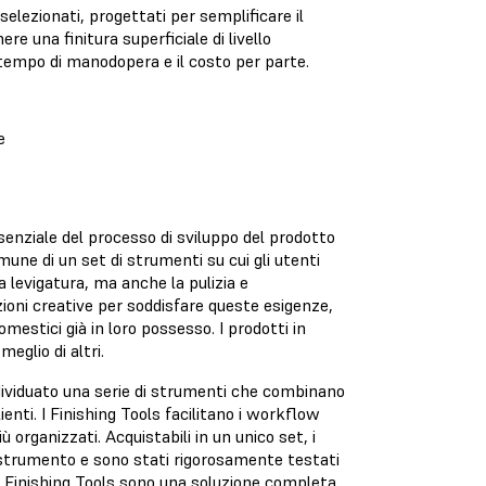
selezionati, progettati per semplificare il
re una finitura superficiale di livello
il tempo di manodopera e il costo per parte.
e
ssenziale del processo di sviluppo del prodotto
mune di un set di strumenti su cui gli utenti
a levigatura, ma anche la pulizia e
uzioni creative per soddisfare queste esigenze,
mestici già in loro possesso. I prodotti in
eglio di altri.
individuato una serie di strumenti che combinano
ienti. I Finishing Tools facilitano i workflow
 organizzati. Acquistabili in un unico set, i
lo strumento e sono stati rigorosamente testati
a. I Finishing Tools sono una soluzione completa