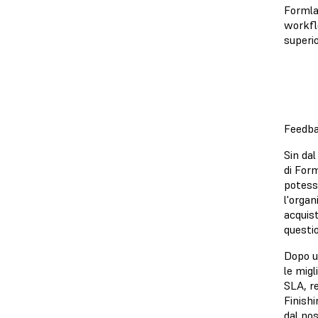
Formlab
workflo
superio
Feedbac
Sin dal
di Form
potesse
l'organ
acquist
questio
Dopo un
le migl
SLA, re
Finishi
dal nos