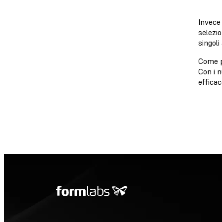
Invece 
selezio
singoli
Come pe
Con i n
effica