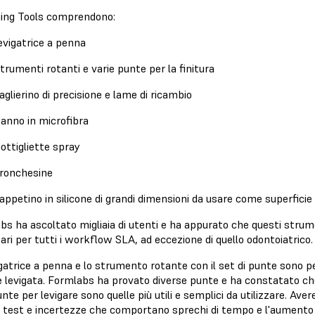
shing Tools comprendono:
evigatrice a penna
trumenti rotanti e varie punte per la finitura
aglierino di precisione e lame di ricambio
anno in microfibra
ottigliette spray
ronchesine
appetino in silicone di grandi dimensioni da usare come superficie
s ha ascoltato migliaia di utenti e ha appurato che questi strumen
ri per tutti i workflow SLA, ad eccezione di quello odontoiatrico
gatrice a penna e lo strumento rotante con il set di punte sono p
 e levigata. Formlabs ha provato diverse punte e ha constatato che
unte per levigare sono quelle più utili e semplici da utilizzare. Av
 test e incertezze che comportano sprechi di tempo e l'aumento del