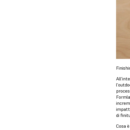
Finishi
All'int
l'outdo
proces
Formlab
increme
impatto
di fini
Cosa è 