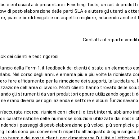
s è entusiasta di presentare i Finishing Tools, un set di prodotti 
w di post-elaborazione delle parti SLA e aiutare gli utenti a ottene
re, piani e bordi levigati e un aspetto migliore, riducendo anche 
Contatta il reparto vendit
k dei clienti e test rigorosi
 lancio della Form 1, il feedback dei clienti è stato un elemento e
labs. Nel corso degli anni, è emersa più e più volte la richiesta co
ro fare affidamento per la rimozione dei supporti, la lucidatura, l
izzazione dell'area di lavoro. Molti clienti hanno trovato delle sol
ando gli strumenti da vari produttori oppure utilizzando oggetti do
ne erano diversi per ogni azienda e settore e alcuni funzionavano m
'accurata ricerca, riunioni con i clienti e test interni, abbiamo 
iori caratteristiche delle numerose soluzioni utilizzate dai nostri cl
ndendo i passaggi di post-elaborazione più veloci, più semplici e più
ng Tools sono più convenienti rispetto all'acquisto di ogni singo
tro team e dai nostri clienti per dimostrarne l'utilità e l'efficaci