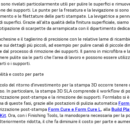
i sono rivelati particolarmente utili per pulire le superfici e rimuo
ne dei supporti. Le punte per la fresatura e la levigazione si sono
mento e le filettature delle parti stampate. La levigatrice a penn
di superfici. Grazie all'alta qualità della finitura superficiale, si
totipazione di scarpette da arrampicata con il dipartimento dedica
chesine e il taglierino di precisione con le relative lame di rica
e sui dettagli più piccoli, ad esempio per pulire canali di piccole
 dal processo di rimozione dei supporti. Il panno in microfibra e l
re pulite sia le parti che l'area di lavoro e possono essere utili
arti o i supporti.
ilità e costo per parte
lcolo del ritorno d'investimento per la stampa 3D occorre tenere 
o. In particolare, la stampa 3D SLA comprende il workflow di post
rizzazione post-stampa e la rimozione dei supporti. Formlabs si è
a di queste fasi, grazie alle postazioni di pulizia automatica
Form
rizzazione post-stampa
Form Cure e Form Cure L
, alla
Build Pl
 Kit
. Ora, con i Finishing Tools, la manodopera necessaria per la po
lteriormente ridotta, il che fa diminuire il costo per parte e aume