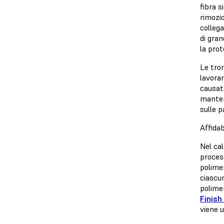
fibra s
rimozio
collega
di gran
la pro
Le tron
lavorar
causate
mantene
sulle p
Affidab
Nel ca
process
polime
ciascun
polime
Finish
viene u