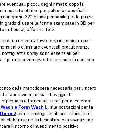
vere eventuali piccoli segni rimasti dopo la
 dimostrate ottime per pulire le superfici di
a con grana 320 è indispensabile per la pulizia
amo in grado di usare le forme stampate in 3D per
to in-house", afferma Tetzl.
mbio creano un workflow semplice e sicuro per
 dimensioni o eliminare eventuali protuberanze
a bottiglietta spray sono essenziali per
zzati per rimuovere eventuale resina in eccesso
conto della manodopera necessaria per l'intero
-elaborazione, ossia il lavaggio, la
 impegnata a fornire soluzioni per accelerare
 Wash e Form Wash L
, alle postazioni per la
atform 2
con tecnologia di rilascio rapido e al
st-elaborazione, la lucidatura o la levigazione
ntare il ritorno d'investimento positivo.