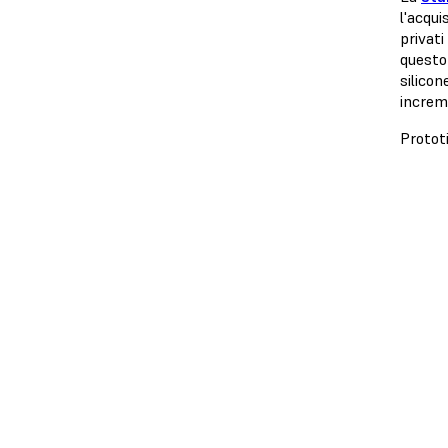
l'acqui
privati
questo 
silicon
increm
Protot