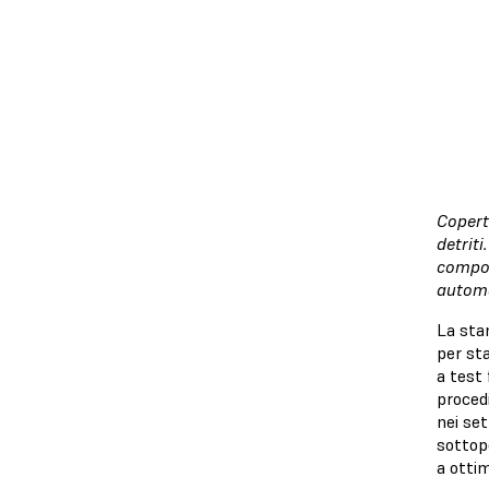
Copert
detriti
compon
automo
La sta
per st
a test 
procedi
nei set
sottopo
a ottim