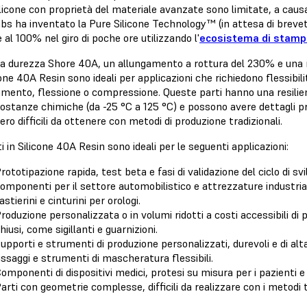
licone con proprietà del materiale avanzate sono limitate, a causa d
bs ha inventato la Pure Silicone Technology™ (in attesa di brevet
e al 100% nel giro di poche ore utilizzando l'
ecosistema di stampa
a durezza Shore 40A, un allungamento a rottura del 230% e una re
cone 40A Resin sono ideali per applicazioni che richiedono flessibili
amento, flessione o compressione. Queste parti hanno una resilie
 sostanze chimiche (da -25 °C a 125 °C) e possono avere dettagli
ro difficili da ottenere con metodi di produzione tradizionali.
i in Silicone 40A Resin sono ideali per le seguenti applicazioni:
rototipazione rapida, test beta e fasi di validazione del ciclo di s
omponenti per il settore automobilistico e attrezzature industria
astierini e cinturini per orologi.
roduzione personalizzata o in volumi ridotti a costi accessibili di 
hiusi, come sigillanti e guarnizioni.
upporti e strumenti di produzione personalizzati, durevoli e di al
issaggi e strumenti di mascheratura flessibili.
omponenti di dispositivi medici, protesi su misura per i pazienti e a
arti con geometrie complesse, difficili da realizzare con i metodi t