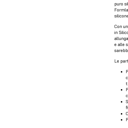
puro si
Formla
silicon
Con un
in Sili
allung
e alle
sarebbe
Le part
P
c
t
P
c
S
f
C
P