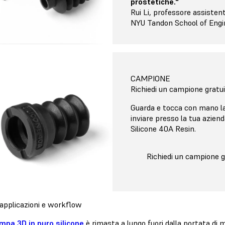
prostetiche."
Rui Li, professore assisten
NYU Tandon School of Engi
CAMPIONE
Richiedi un campione gratu
Guarda e tocca con mano la 
inviare presso la tua azien
Silicone 40A Resin.
Richiedi un campione g
applicazioni e workflow
mpa 3D in puro silicone
è rimasta a lungo fuori dalla portata di