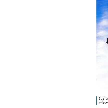
La sta
utilizz