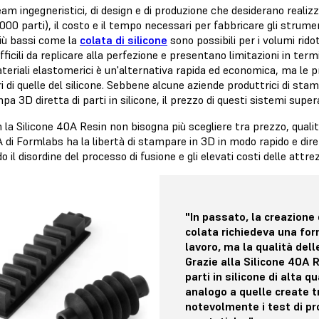
eam ingegneristici, di design e di produzione che desiderano realizza
000 parti), il costo e il tempo necessari per fabbricare gli strum
più bassi come la
colata di silicone
sono possibili per i volumi ri
fficili da replicare alla perfezione e presentano limitazioni in te
eriali elastomerici è un'alternativa rapida ed economica, ma le p
i di quelle del silicone. Sebbene alcune aziende produttrici di sta
pa 3D diretta di parti in silicone, il prezzo di questi sistemi super
 la Silicone 40A Resin non bisogna più scegliere tra prezzo, qual
di Formlabs ha la libertà di stampare in 3D in modo rapido e diretto
o il disordine del processo di fusione e gli elevati costi delle attre
"In passato, la creazione 
colata richiedeva una for
lavoro, ma la qualità del
Grazie alla Silicone 40A R
parti in silicone di alta 
analogo a quelle create t
notevolmente i test di pr