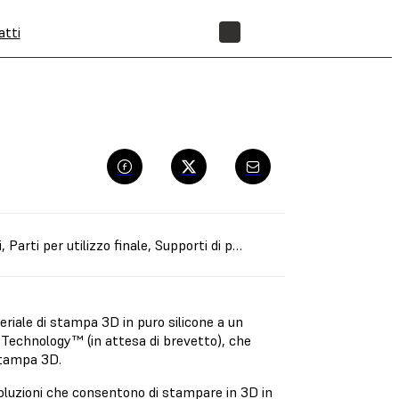
atti
NEGOZIO
i
,
Parti per utilizzo finale
,
Supporti di produzione
,
Prototipazione r
teriale di stampa 3D in puro silicone a un
e Technology™ (in attesa di brevetto), che
 stampa 3D.
oluzioni che consentono di stampare in 3D in