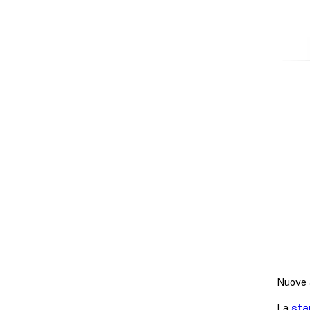
Nuove 
La
sta