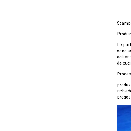
Stampa 
Produzi
Le part
sono us
agli at
da cuc
Proces
produzi
richied
progett