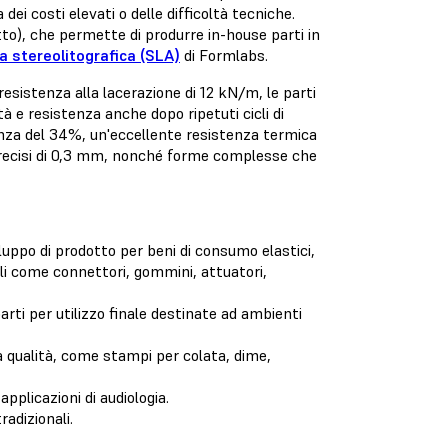
ei costi elevati o delle difficoltà tecniche.
to), che permette di produrre in-house parti in
 stereolitografica (SLA)
di Formlabs.
sistenza alla lacerazione di 12 kN/m, le parti
tà e resistenza anche dopo ripetuti cicli di
nza del 34%, un'eccellente resistenza termica
 precisi di 0,3 mm, nonché forme complesse che
viluppo di prodotto per beni di consumo elastici,
li come connettori, gommini, attuatori,
parti per utilizzo finale destinate ad ambienti
ta qualità, come stampi per colata, dime,
pplicazioni di audiologia.
radizionali.