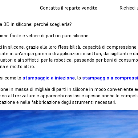
Contatta il reparto vendite
Richiedi
3D in silicone: perché sceglierla?
one facile e veloce di parti in puro silicone
i in silicone, grazie alla loro flessibilità, capacità di compressio
ate in un'ampia gamma di applicazioni e settori, dai sigillanti e da
tuatori e ai soffietti per la robotica, passando per beni di consumo 
ina e molto altro.
si come lo
stampaggio a iniezione
, lo
stampaggio a compress
one in massa di migliaia di parti in silicone in modo conveniente 
ono attrezzature e apparecchi costosi e spesso anche le competenz
azione e nella fabbricazione degli strumenti necessari.