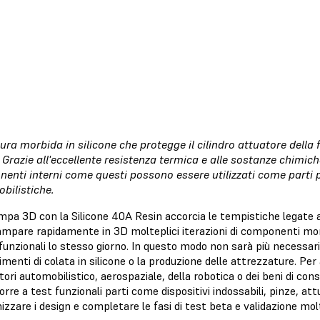
ura morbida in silicone che protegge il cilindro attuatore della 
. Grazie all'eccellente resistenza termica e alle sostanze chimich
enti interni come questi possono essere utilizzati come parti per
bilistiche.
mpa 3D con la Silicone 40A Resin accorcia le tempistiche legate 
ampare rapidamente in 3D molteplici iterazioni di componenti morb
funzionali lo stesso giorno. In questo modo non sarà più necessario
menti di colata in silicone o la produzione delle attrezzature. Per
tori automobilistico, aerospaziale, della robotica o dei beni di co
rre a test funzionali parti come dispositivi indossabili, pinze, attu
izzare i design e completare le fasi di test beta e validazione m