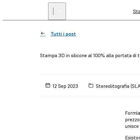
St
Tutti i post
Stampa 3D in silicone al 100% alla portata di t
12 Sep 2023
Stereolitografia (SL
Formla
prezzo 
unisce 
Esisto