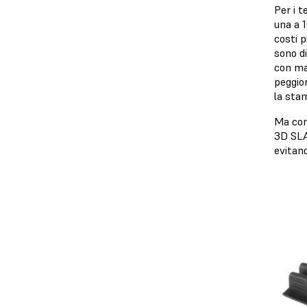
Per i t
una a 1
costi 
sono di
con mat
peggior
la stam
Ma con
3D SLA 
evitand