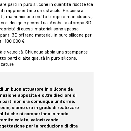
re parti in puro silicone in quantità ridotte (da
enti rappresentano un ostacolo. Processi a
dotti, ma richiedono molto tempo e manodopera,
rmini di design e geometria. Anche la stampa 3D
roprietà di questi materiali sono spesso
mpanti 3D offrano materiali in puro silicone per
a i 100 000 €.
ità e velocità. Chiunque abbia una stampante
 parti di alta qualità in puro silicone,
zzature.
di un buon attuatore in silicone da
mazione apposita e oltre dieci ore di
le parti non era comunque uniforme.
esin, siamo ora in grado di realizzare
qualità che si comportano in modo
ramite colata, velocizzando
ogettazione per la produzione di dita