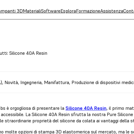
ampanti 3D
Materiali
Software
Esplora
Formazione
Assistenza
Cont
utti: Silicone 40A Resin
A)
,
Novità
,
Ingegneria
,
Manifattura
,
Produzione di dispositivi medic
bs è orgogliosa di presentare la
Silicone 40A Resin
, il primo ma
accessibile. La Silicone 40A Resin sfrutta la nostra Pure Silicon
le straordinarie proprietà del silicone da colata ai vantaggi della
no molte opzioni di stampa 3D elastomerica sul mercato, ma le s