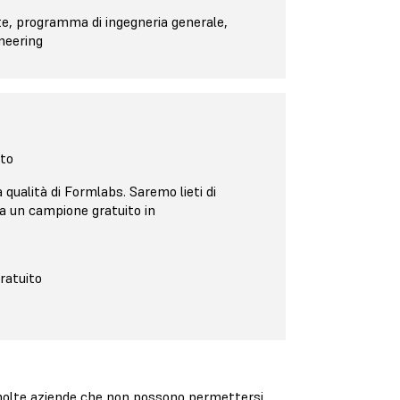
te, programma di ingegneria generale,
neering
ito
qualità di Formlabs. Saremo lieti di
da un campione gratuito in
ratuito
 molte aziende che non possono permettersi