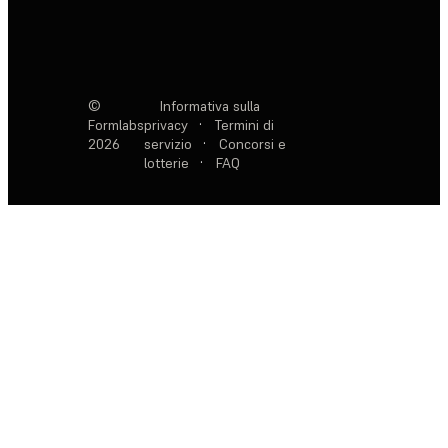
©
Informativa sulla
Formlabs
privacy
·
Termini di
2026
servizio
·
Concorsi e
lotterie
·
FAQ