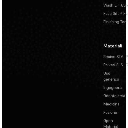
Wash L + Cur
Fuse Sift + Fu
Finishing Tool
Materiali
Resine SLA
P
Polveri SLS
D
Uso
generico
Ingegneria
Odontoiatria
Medicina
Fusione
Open
Material