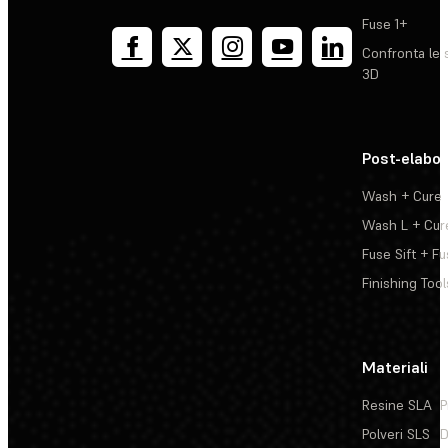
Fuse 1+
Confronta le 
3D
Post-elabo
Wash + Cure
Wash L + Cur
Fuse Sift + Fu
Finishing Tool
Materiali
Resine SLA
P
Polveri SLS
D