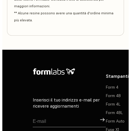
maggiori informazioni.
** Alcune resine possono avere una quantità d'ordine minima
più elevata.
Stampanti 
Form 4
Form 4B
Inserisci il tuo indirizzo e-mail per
Form 4L
ricevere aggiornamenti
Form 4BL
Registrati
Form Auto
Fuse X1