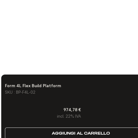
Form 4L Flex Build Platform
SKU : BP-F4L-02
974,78 €
incl. 22% IVA
AGGIUNGI AL CARRELLO