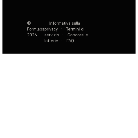
©
Informativa sulla
Formlabs
privacy
·
Termini di
2026
servizio
·
Concorsi e
lotterie
·
FAQ