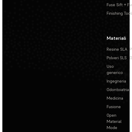
Fuse Sift + Fu
Finishing Tool
Materiali
Resine SLA
P
Polveri SLS
D
Uso
generico
Ingegneria
Odontoiatria
Medicina
Fusione
Open
Material
Mode