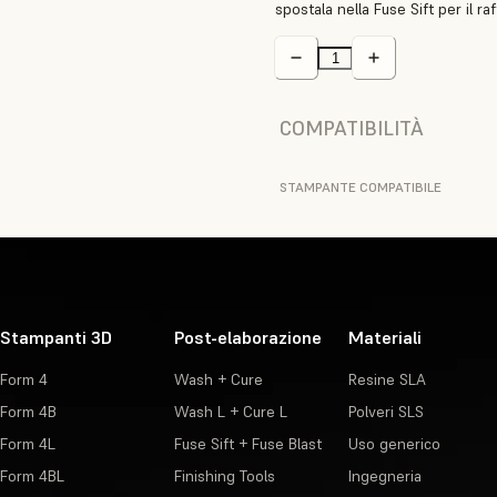
spostala nella Fuse Sift per il ra
COMPATIBILITÀ
STAMPANTE COMPATIBILE
Stampanti 3D
Post-elaborazione
Materiali
Form 4
Wash + Cure
Resine SLA
Form 4B
Wash L + Cure L
Polveri SLS
Form 4L
Fuse Sift + Fuse Blast
Uso generico
Form 4BL
Finishing Tools
Ingegneria