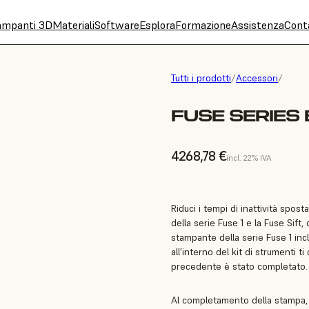
ampanti 3D
Materiali
Software
Esplora
Formazione
Assistenza
Cont
Tutti i prodotti
/
Accessori
/
FUSE SERIES
4268,78 €
incl. 22% IVA
Riduci i tempi di inattività spos
della serie Fuse 1 e la Fuse Sift
stampante della serie Fuse 1 in
all'interno del kit di strumenti
precedente è stato completato.
Al completamento della stampa, 