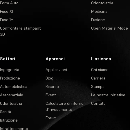
Form Auto
Odontoiatria
Fuse X1
Medicina
Fuse 1+
Fusione
Confronta le stampanti
Open Material Mode
3D
Settori
Apprendi
L'azienda
Ingegneria
Applicazioni
Chi siamo
Produzione
Blog
Carriera
Automobilistica
Risorse
Stampa
Aerospaziale
Eventi
Le nostre iniziative
Odontoiatria
Calcolatore di ritorno
Contatti
d'investimento
Sanità
Forum
Istruzione
Intrattenimento