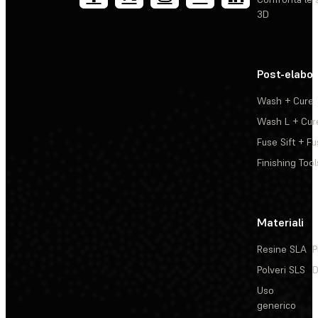
3D
Post-elabo
Wash + Cure
Wash L + Cur
Fuse Sift + Fu
Finishing Tool
Materiali
Resine SLA
P
Polveri SLS
D
Uso
generico