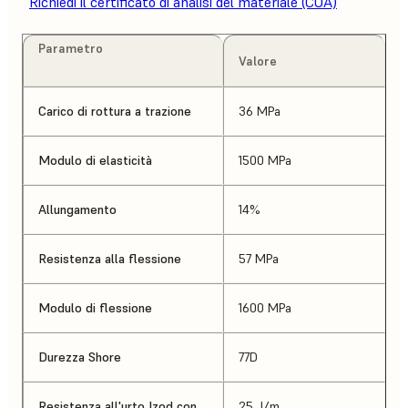
Richiedi il certificato di analisi del materiale (COA)
Parametro
Valore
Carico di rottura a trazione
36 MPa
Modulo di elasticità
1500 MPa
Allungamento
14%
Resistenza alla flessione
57 MPa
Modulo di flessione
1600 MPa
Durezza Shore
77D
Resistenza all'urto Izod con
25 J/m