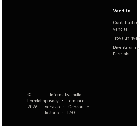
Vendite
Contatta il re
vendite
Trova un rive
Diventa un ri
Formlabs
©
Informativa sulla
Formlabs
privacy
·
Termini di
2026
servizio
·
Concorsi e
lotterie
·
FAQ