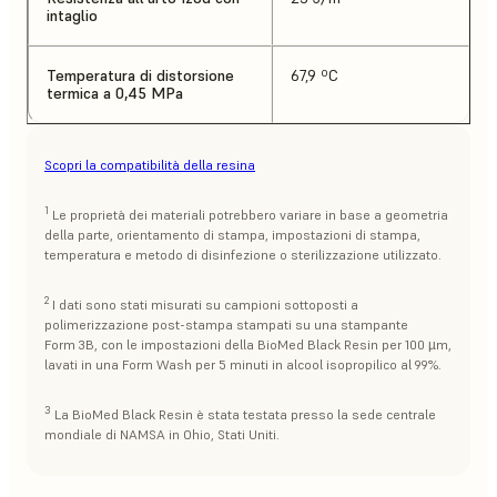
intaglio
Temperatura di distorsione
67,9 ºC
termica a 0,45 MPa
Scopri la compatibilità della resina
1
Le proprietà dei materiali potrebbero variare in base a geometria
della parte, orientamento di stampa, impostazioni di stampa,
temperatura e metodo di disinfezione o sterilizzazione utilizzato.
2
I dati sono stati misurati su campioni sottoposti a
polimerizzazione post-stampa stampati su una stampante
Form 3B, con le impostazioni della BioMed Black Resin per 100 µm,
lavati in una Form Wash per 5 minuti in alcool isopropilico al 99%.
3
La BioMed Black Resin è stata testata presso la sede centrale
mondiale di NAMSA in Ohio, Stati Uniti.