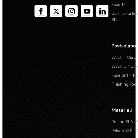
Fuse 1+
Confronta le 
3D
Post-elabo
Wash + Cure
Wash L + Cur
Fuse Sift + Fu
Finishing Tool
Materiali
Resine SLA
P
Polveri SLS
D