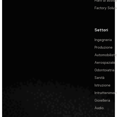
Piani di assis
Factory Solut
Settori
Ingegneria
Produzione
Automobilisti
Aerospaziale
Odontoiatria
Sanità
Istruzione
Intrattenimen
Gioielleria
Audio