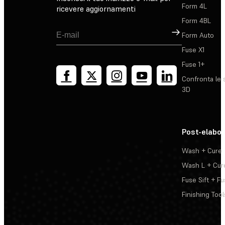
Form 4L
ricevere aggiornamenti
Form 4BL
Registrati
Form Auto
Fuse X1
Fuse 1+
Confronta le 
3D
Post-elabo
Wash + Cure
Wash L + Cur
Fuse Sift + Fu
Finishing Tool