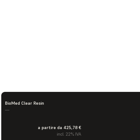
BioMed Clear Resin
—
a partire da 425,78 €
incl. 22% IVA