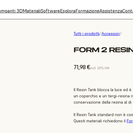
ampanti 3D
Materiali
Software
Esplora
Formazione
Assistenza
Cont
Tutti i prodotti
/
Accessori
/
FORM 2 RESI
71,98 €
incl. 22% IVA
Il Resin Tank blocca la luce ed è
un coperchio e un tergi-resina riu
conservazione della resina al di 
Il Resin Tank standard non è comp
Questi materiali richiedono il
For