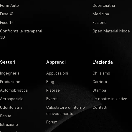
Form Auto
Odontoiatria
Fuse X1
Medicina
Fuse 1+
Fusione
Confronta le stampanti
Open Material Mode
3D
Settori
Apprendi
L'azienda
Ingegneria
Applicazioni
Chi siamo
Produzione
Blog
Carriera
Automobilistica
Risorse
Stampa
Aerospaziale
Eventi
Le nostre iniziative
Odontoiatria
Calcolatore di ritorno
Contatti
d'investimento
Sanità
Forum
Istruzione