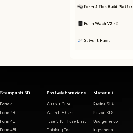
Form 4 Flex Build Platfo
Form Wash V2
x
2
Solvent Pump
Stampanti 3D
Post-elaborazione
Materiali
Form 4
Wash + Cure
Resine SLA
Form 4B
Wash L + Cure L
Polveri SLS
Form 4L
Fuse Sift + Fuse Blast
Uso generico
Form 4BL
Finishing Tools
Ingegneria