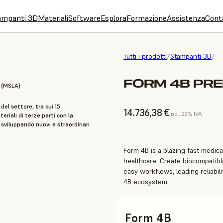
ampanti 3D
Materiali
Software
Esplora
Formazione
Assistenza
Cont
Tutti i prodotti
/
Stampanti 3D
/
FORM 4B PR
 (MSLA)
del settore, tra cui 15
14.736,38 €
incl. 22% IVA
riali di terze parti con la
 sviluppando nuovi e straordinari
Form 4B is a blazing fast medical
healthcare. Create biocompatible
easy workflows, leading reliabili
4B ecosystem.
Form 4B