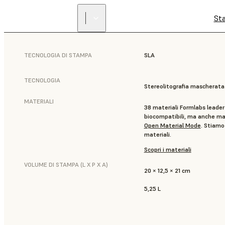
St
TECNOLOGIA DI STAMPA
SLA
TECNOLOGIA
Stereolitografia mascherata
MATERIALI
38 materiali Formlabs leader 
biocompatibili, ma anche mate
Open Material Mode
. Stiamo
materiali.
Scopri i materiali
VOLUME DI STAMPA (L X P X A)
20 × 12,5 × 21 cm
5,25 L