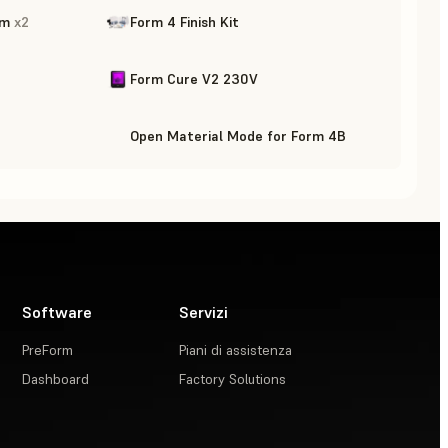
rm
x
2
Form 4 Finish Kit
Form Cure V2 230V
Open Material Mode for Form 4B
Software
Servizi
PreForm
Piani di assistenza
Dashboard
Factory Solutions