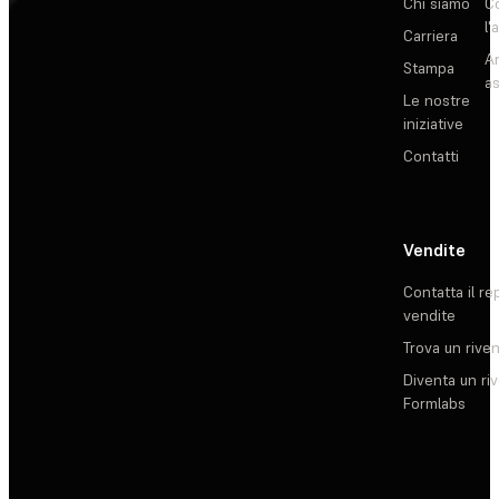
Chi siamo
C
l'
Carriera
Ar
Stampa
as
Le nostre
iniziative
Contatti
Vendite
Contatta il re
vendite
Trova un rive
Diventa un ri
Formlabs