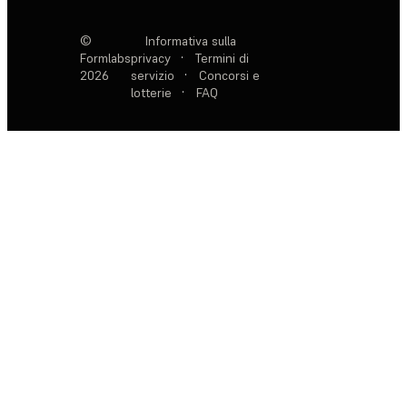
©
Informativa sulla
Formlabs
privacy
·
Termini di
2026
servizio
·
Concorsi e
lotterie
·
FAQ