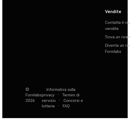
Vendite
Contatta il re
vendite
Trova un rive
Diventa un ri
Formlabs
©
Informativa sulla
Formlabs
privacy
·
Termini di
2026
servizio
·
Concorsi e
lotterie
·
FAQ