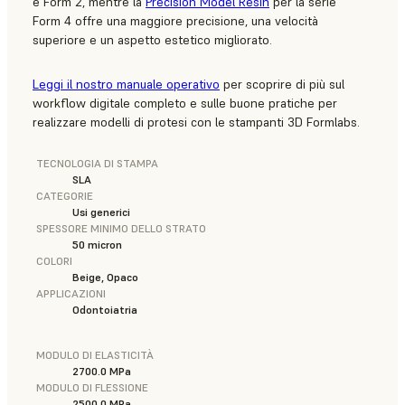
e Form 2, mentre la
Precision Model Resin
per la serie
Form 4 offre una maggiore precisione, una velocità
superiore e un aspetto estetico migliorato.
Leggi il nostro manuale operativo
per scoprire di più sul
workflow digitale completo e sulle buone pratiche per
realizzare modelli di protesi con le stampanti 3D Formlabs.
TECNOLOGIA DI STAMPA
SLA
CATEGORIE
Usi generici
SPESSORE MINIMO DELLO STRATO
50 micron
COLORI
Beige, Opaco
APPLICAZIONI
Odontoiatria
MODULO DI ELASTICITÀ
2700.0 MPa
MODULO DI FLESSIONE
2500.0 MPa