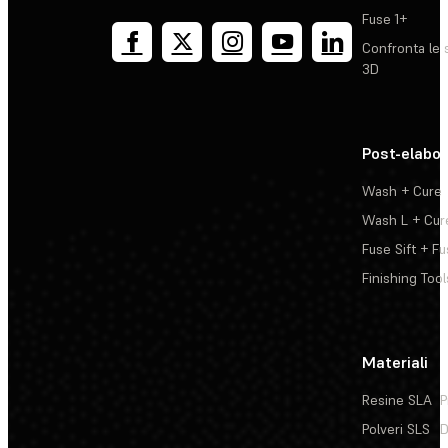
Fuse 1+
Confronta le 
3D
Post-elabo
Wash + Cure
Wash L + Cur
Fuse Sift + Fu
Finishing Tool
Materiali
Resine SLA
P
Polveri SLS
D