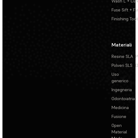
Wash L + Cur
Fuse Sift + Fu
Finishing Tool
Materiali
Resine SLA
P
Polveri SLS
D
Uso
generico
Ingegneria
Odontoiatria
Medicina
Fusione
Open
Material