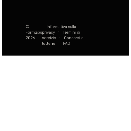
©
Informativa sulla
Formlabs
privacy
·
Termini di
2026
servizio
·
Concorsi e
lotterie
·
FAQ