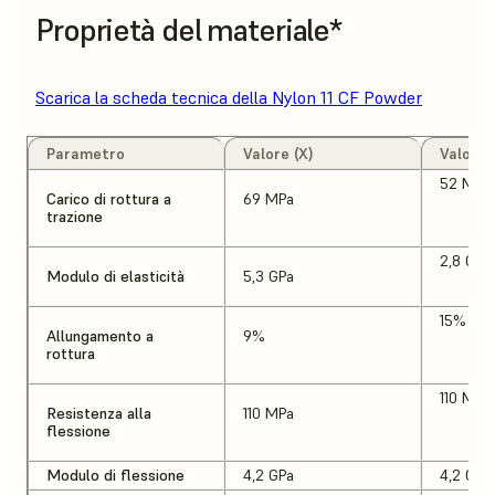
Proprietà del materiale*
Scarica la scheda tecnica della Nylon 11 CF Powder
Parametro
Valore (X)
Valore 
52 MPa
Carico di rottura a
69 MPa
trazione
2,8 GPa
Modulo di elasticità
5,3 GPa
15%
Allungamento a
9%
rottura
110 MPa
Resistenza alla
110 MPa
flessione
Modulo di flessione
4,2 GPa
4,2 GPa