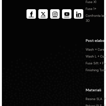
Fuse X1
Fuse 1+
Confronta le 
3D
Post-elabo
Wash + Cure
Wash L + Cur
Fuse Sift + Fu
Finishing Tool
Materiali
Resine SLA
P
Polveri SLS
D