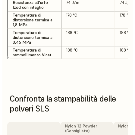
Resistenza all'urto
74 J/m
74 J/m
Izod con intaglio
Temperatura di
178 °C
178 °C
distorsione termica a
1,8 MPa
Temperatura di
188 °C
188 °C
distorsione termica a
0,45 MPa
Temperatura di
188 °C
188 °C
rammollimento Vicat
Confronta la stampabilità delle
polveri SLS
Nylon 12 Powder
Nylon 1
(Consigliato)