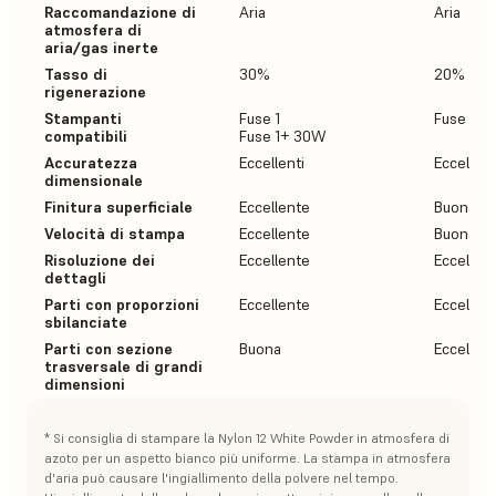
Raccomandazione di
Aria
Aria
atmosfera di
aria/gas inerte
Tasso di
30%
20%
rigenerazione
Stampanti
Fuse 1
Fuse 1+
compatibili
Fuse 1+ 30W
Accuratezza
Eccellenti
Eccellen
dimensionale
Finitura superficiale
Eccellente
Buona
Velocità di stampa
Eccellente
Buona
Risoluzione dei
Eccellente
Eccellen
dettagli
Parti con proporzioni
Eccellente
Eccellen
sbilanciate
Parti con sezione
Buona
Eccellen
trasversale di grandi
dimensioni
* Si consiglia di stampare la Nylon 12 White Powder in atmosfera di
azoto per un aspetto bianco più uniforme. La stampa in atmosfera
d'aria può causare l'ingiallimento della polvere nel tempo.