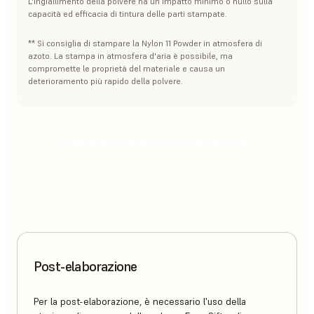
L'ingiallimento della polvere ha un impatto minimo o nullo sulla
capacità ed efficacia di tintura delle parti stampate.
** Si consiglia di stampare la Nylon 11 Powder in atmosfera di
azoto. La stampa in atmosfera d'aria è possibile, ma
compromette le proprietà del materiale e causa un
deterioramento più rapido della polvere.
COME SCEGLIERE LA POLVERE GIUSTA
Post-elaborazione
Per la post-elaborazione, è necessario l'uso della