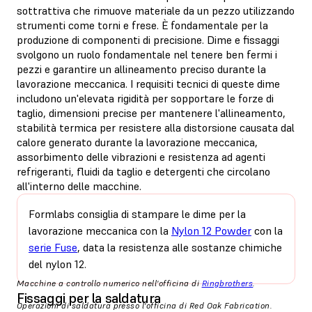
sottrattiva che rimuove materiale da un pezzo utilizzando
strumenti come torni e frese. È fondamentale per la
produzione di componenti di precisione. Dime e fissaggi
svolgono un ruolo fondamentale nel tenere ben fermi i
pezzi e garantire un allineamento preciso durante la
lavorazione meccanica. I requisiti tecnici di queste dime
includono un'elevata rigidità per sopportare le forze di
taglio, dimensioni precise per mantenere l'allineamento,
stabilità termica per resistere alla distorsione causata dal
calore generato durante la lavorazione meccanica,
assorbimento delle vibrazioni e resistenza ad agenti
refrigeranti, fluidi da taglio e detergenti che circolano
all'interno delle macchine.
Formlabs consiglia di stampare le dime per la
lavorazione meccanica con la
Nylon 12 Powder
con la
serie Fuse
, data la resistenza alle sostanze chimiche
del nylon 12.
Macchine a controllo numerico nell'officina di
Ringbrothers
.
Fissaggi per la saldatura
Operazioni di saldatura presso l'officina di Red Oak Fabrication.