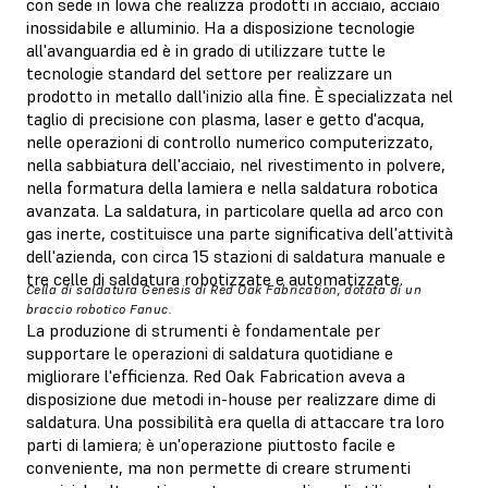
con sede in Iowa che realizza prodotti in acciaio, acciaio
inossidabile e alluminio. Ha a disposizione tecnologie
all'avanguardia ed è in grado di utilizzare tutte le
tecnologie standard del settore per realizzare un
prodotto in metallo dall'inizio alla fine. È specializzata nel
taglio di precisione con plasma, laser e getto d'acqua,
nelle operazioni di controllo numerico computerizzato,
nella sabbiatura dell'acciaio, nel rivestimento in polvere,
nella formatura della lamiera e nella saldatura robotica
avanzata. La saldatura, in particolare quella ad arco con
gas inerte, costituisce una parte significativa dell'attività
dell'azienda, con circa 15 stazioni di saldatura manuale e
tre celle di saldatura robotizzate e automatizzate.
Cella di saldatura Genesis di Red Oak Fabrication, dotata di un
braccio robotico Fanuc.
La produzione di strumenti è fondamentale per
supportare le operazioni di saldatura quotidiane e
migliorare l'efficienza. Red Oak Fabrication aveva a
disposizione due metodi in-house per realizzare dime di
saldatura. Una possibilità era quella di attaccare tra loro
parti di lamiera; è un'operazione piuttosto facile e
conveniente, ma non permette di creare strumenti