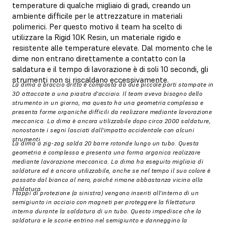
temperature di qualche migliaio di gradi, creando un
ambiente difficile per le attrezzature in materiali
polimerici. Per questo motivo il team ha scelto di
utilizzare la Rigid 10K Resin, un materiale rigido e
resistente alle temperature elevate. Dal momento che le
dime non entrano direttamente a contatto con la
saldatura e il tempo di lavorazione è di soli 10 secondi, gli
strumenti non si riscaldano eccessivamente.
La dima a braccio dritto è composta da due piccole parti stampate in
3D attaccate a una piastra d'acciaio. Il team aveva bisogno dello
strumento in un giorno, ma questo ha una geometria complessa e
presenta forme organiche difficili da realizzare mediante lavorazione
meccanica. La dima è ancora utilizzabile dopo circa 2000 saldature,
nonostante i segni lasciati dall'impatto accidentale con alcuni
strumenti.
La dima a zig-zag salda 20 barre rotonde lungo un tubo. Questa
geometria è complessa e presenta una forma organica realizzare
mediante lavorazione meccanica. La dima ha eseguito migliaia di
saldature ed è ancora utilizzabile, anche se nel tempo il suo colore è
passato dal bianco al nero, poiché rimane abbastanza vicino alla
saldatura.
I tappi di protezione (a sinistra) vengono inseriti all'interno di un
semigiunto in acciaio con magneti per proteggere la filettatura
interna durante la saldatura di un tubo. Questo impedisce che la
saldatura e le scorie entrino nel semigiunto e danneggino la