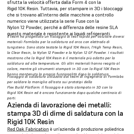
sfrutta la velocità offerta dalla Form 4 con la
Rigid 10K Resin. Tuttavia, per stampare in 3D i bloccaggi
che si trovano all'interno delle macchine a controllo
numerico viene utilizzata la serie Fuse con la
Nylon 12 Powder, perché a differenza delle resine SLA
questo materiale è resistente ai liquidi refrigeranti.
Il team ha progettato un fissaggio di test rapido per valutare diversi
materiali Formlabs per la saldatura ad arco con elettrodo di
tungsteno. Sono state testate la Rigid 10K Resin, l'High Temp Resin,
la Clear Resin, la Nylon 12 Powder e la Nylon 12 GF Powder. I risultati
mostrano che la Rigid 10K Resin è il materiale più adatto per la
saldatura ad alte temperature. Gli altri materiali hanno reagito al
calore, mentre gli strumenti stampati in 3D con la Rigid 10K Resin
hanno mantenuto la propria funzionalità dopo la saldatura.
Fissaggio di saldatura utilizzato dal team di ingegneria di Formlabs
per saldare la maniglia all'asta sui prototipi della
Flex Build Platform. Il fissaggio è stato stampato in 3D con la
Rigid 10K Resin ed è ancora funzionante dopo qualche centinaio di
parti.
Azienda di lavorazione dei metalli:
stampa 3D di dime di saldatura con la
Rigid 10K Resin
Red Oak Fabrication
è un'azienda di produzione poliedrica