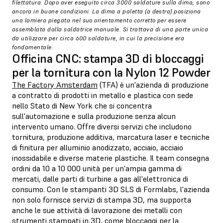
filettatura. Dopo aver eseguito circa 3000 saldature sulla dima, sono
ancora in buone condizioni. La dima a paletta (a destra) posiziona
una lamiera piegata nel suo orientamento corretto per essere
assemblata dalla saldatrice manuale. Si trattava di una parte unica
da utilizzare per circa 600 saldature, in cui la precisione era
fondamentale.
Officina CNC: stampa 3D di bloccaggi
per la tornitura con la Nylon 12 Powder
The Factory Amsterdam
(TFA) è un'azienda di produzione
a contratto di prodotti in metallo e plastica con sede
nello Stato di New York che si concentra
sull'automazione e sulla produzione senza alcun
intervento umano. Offre diversi servizi che includono
tornitura, produzione additiva, marcatura laser e tecniche
di finitura per alluminio anodizzato, acciaio, acciaio
inossidabile e diverse materie plastiche. Il team consegna
ordini da 10 a 10 000 unità per un'ampia gamma di
mercati, dalle parti di turbine a gas all'elettronica di
consumo. Con le stampanti 3D SLS di Formlabs, l'azienda
non solo fornisce servizi di stampa 3D, ma supporta
anche le sue attività di lavorazione dei metalli con
strumenti stampati in 3D, come bloccaggi per la