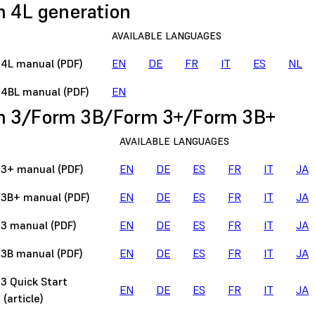
 4L generation
AVAILABLE LANGUAGES
4L manual (PDF)
EN
DE
FR
IT
ES
NL
4BL manual (PDF)
EN
m 3/Form 3B/Form 3+/Form 3B+
AVAILABLE LANGUAGES
3+ manual (PDF)
EN
DE
ES
FR
IT
JA
3B+ manual (PDF)
EN
DE
ES
FR
IT
JA
3 manual (PDF)
EN
DE
ES
FR
IT
JA
3B manual (PDF)
EN
DE
ES
FR
IT
JA
3 Quick Start
EN
DE
ES
FR
IT
JA
 (article)