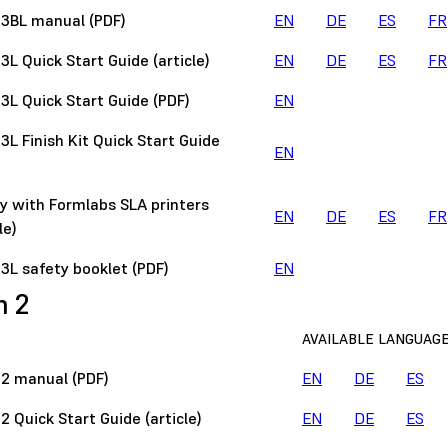
3BL manual (PDF)
EN
DE
ES
FR
3L Quick Start Guide (article)
EN
DE
ES
FR
3L Quick Start Guide (PDF)
EN
3L Finish Kit Quick Start Guide
EN
y with Formlabs SLA printers
EN
DE
ES
FR
le)
3L safety booklet (PDF)
EN
m 2
AVAILABLE LANGUAG
2 manual (PDF)
EN
DE
ES
2 Quick Start Guide (article)
EN
DE
ES