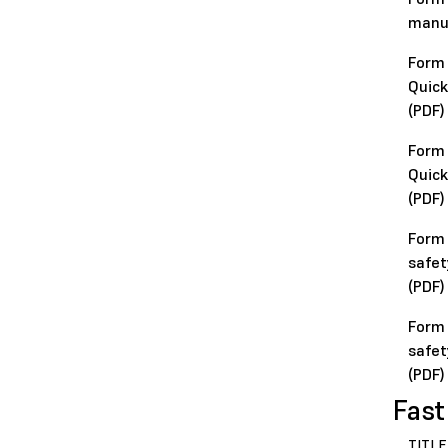
manua
Form
Quick
(PDF)
Form 
Quick
(PDF)
Form
safet
(PDF)
Form 
safet
(PDF)
Fast
TITLE