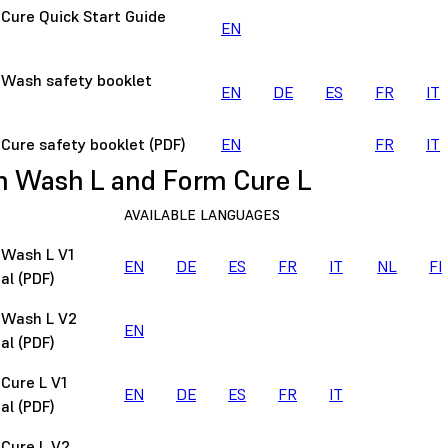
Cure Quick Start Guide
EN
Wash safety booklet
EN
DE
ES
FR
IT
Cure safety booklet (PDF)
EN
FR
IT
 Wash L and Form Cure L
AVAILABLE LANGUAGES
 Wash L V1
EN
DE
ES
FR
IT
NL
FI
l (PDF)
 Wash L V2
EN
l (PDF)
Cure L V1
EN
DE
ES
FR
IT
l (PDF)
Cure L V2