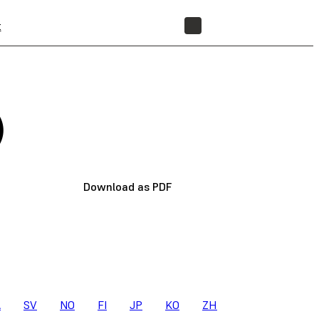
t
STORE
)
Download as PDF
A
SV
NO
FI
JP
KO
ZH