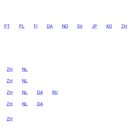
PT
PL
FI
DA
NO
SV
JP
KO
ZH
ZH
NL
ZH
NL
ZH
NL
DA
RU
ZH
NL
DA
ZH