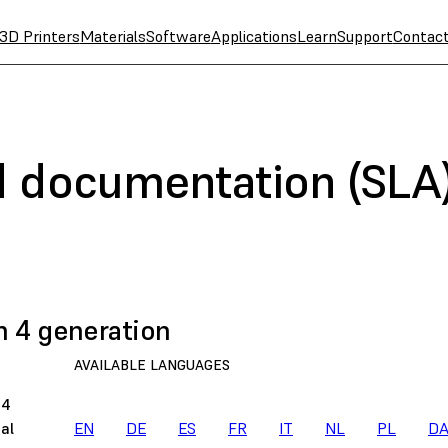
3D Printers
Materials
Software
Applications
Learn
Support
Contac
 documentation (SLA
 4 generation
AVAILABLE LANGUAGES
 4
al
EN
DE
ES
FR
IT
NL
PL
D