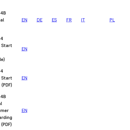
 4B
al
EN
DE
ES
FR
IT
PL
 4
 Start
EN
e
le)
 4
 Start
EN
 (PDF)
 4B
l
omer
EN
arding
 (PDF)