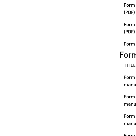
Form 
(PDF)
Form 
(PDF)
Form 
Form
TITLE
Form
manua
Form
manua
Form 
manua
Form 