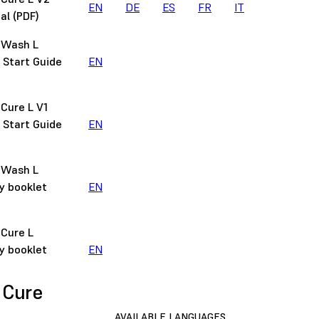
EN
DE
ES
FR
IT
l (PDF)
 Wash L
 Start Guide
EN
Cure L V1
 Start Guide
EN
 Wash L
y booklet
EN
Cure L
y booklet
EN
 Cure
AVAILABLE LANGUAGES