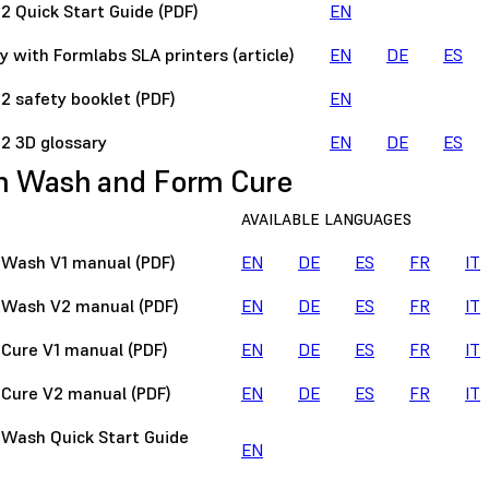
2 Quick Start Guide (PDF)
EN
y with Formlabs SLA printers (article)
EN
DE
ES
2 safety booklet (PDF)
EN
2 3D glossary
EN
DE
ES
m Wash and Form Cure
AVAILABLE LANGUAGES
 Wash V1 manual (PDF)
EN
DE
ES
FR
IT
 Wash V2 manual (PDF)
EN
DE
ES
FR
IT
Cure V1 manual (PDF)
EN
DE
ES
FR
IT
Cure V2 manual (PDF)
EN
DE
ES
FR
IT
Wash Quick Start Guide
EN