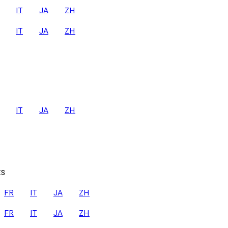
IT
JA
ZH
IT
JA
ZH
IT
JA
ZH
ES
FR
IT
JA
ZH
FR
IT
JA
ZH