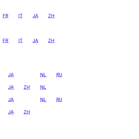
FR
IT
JA
ZH
FR
IT
JA
ZH
JA
NL
RU
JA
ZH
NL
JA
NL
RU
JA
ZH