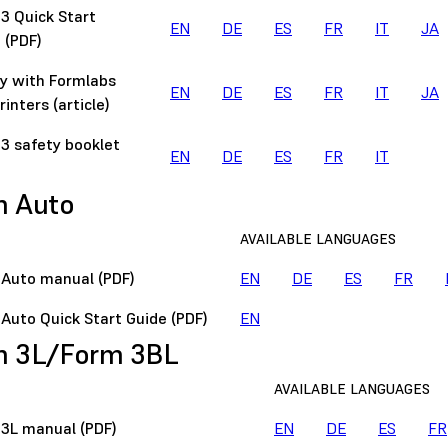
3 Quick Start
EN
DE
ES
FR
IT
JA
 (PDF)
y with Formlabs
EN
DE
ES
FR
IT
JA
rinters (article)
3 safety booklet
EN
DE
ES
FR
IT
m Auto
AVAILABLE LANGUAGES
Auto manual (PDF)
EN
DE
ES
FR
Auto Quick Start Guide (PDF)
EN
m 3L/Form 3BL
AVAILABLE LANGUAGES
3L manual (PDF)
EN
DE
ES
FR