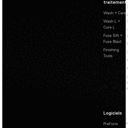
traitement
Wash + Cure
Wash L +
Cure L
Fuse Sift +
Fuse Blast
Finishing
Tools
Logiciels
PreForm
P