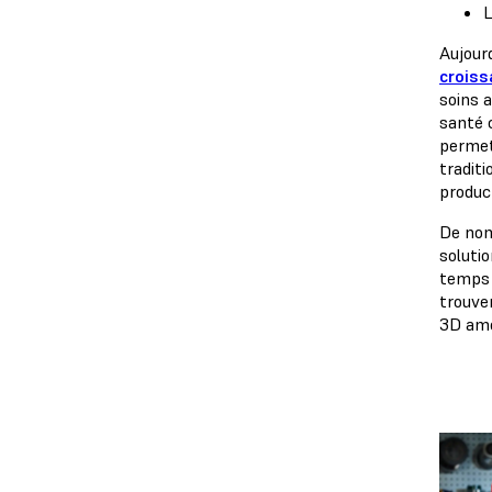
L
Aujour
croiss
soins 
santé c
permet
tradit
produc
De nom
soluti
temps 
trouve
3D amél