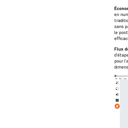
Écono
en numé
tradit
sans p
le pos
effica
Flux d
d'étap
pour l'
dimensi