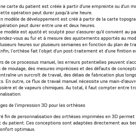
ne carte du patient est créée à partir d'une empreinte ou d'un m
ette opération peut durer jusqu'à une heure.
n modèle de développement est créé à partir de la carte topograph
pération peut durer entre une et deux heures.
e modèle est ajusté et sculpté pour s'assurer qu'il convient au p
endez-vous au fur et à mesure des ajustements apportés au modè
lusieurs heures sur plusieurs semaines en fonction du plan de t
nfin, l'orthèse fait l'objet d'un post-traitement et d'une finition e
rs de ce processus manuel, les erreurs potentielles peuvent s'acc
s de moulage, des mesures imprécises et des défauts de concepti
entraîne un surcroît de travail, des délais de fabrication plus lo
ts. En outre, ce flux de travail manuel nécessite une main-d'œuv
sière et de vapeurs chimiques. Au total, il faut compter entre tro
nalisation.
ges de l'impression 3D pour les orthèses
ré fin de personnalisation des orthèses imprimées en 3D permet d
t du patient. Ces conceptions sont adaptées directement aux bes
confort optimaux.