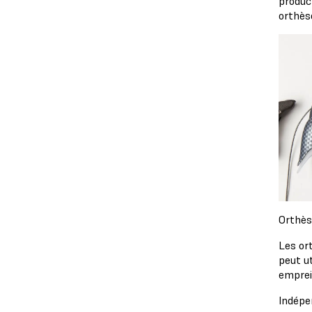
produc
orthès
Orthès
Les ort
peut ut
emprei
Indépe