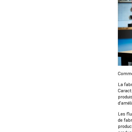
Commen
La fabr
Caract
produi
d'amél
Les fl
de fabr
produc