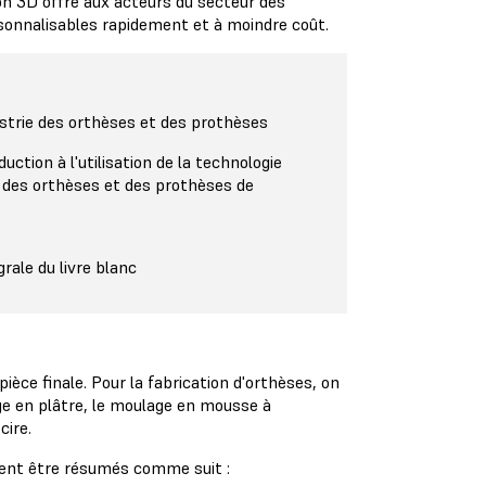
on 3D offre aux acteurs du secteur des
sonnalisables rapidement et à moindre coût.
ustrie des orthèses et des prothèses
duction à l'utilisation de la technologie
 des orthèses et des prothèses de
grale du livre blanc
ièce finale. Pour la fabrication d'orthèses, on
age en plâtre, le moulage en mousse à
cire.
vent être résumés comme suit :