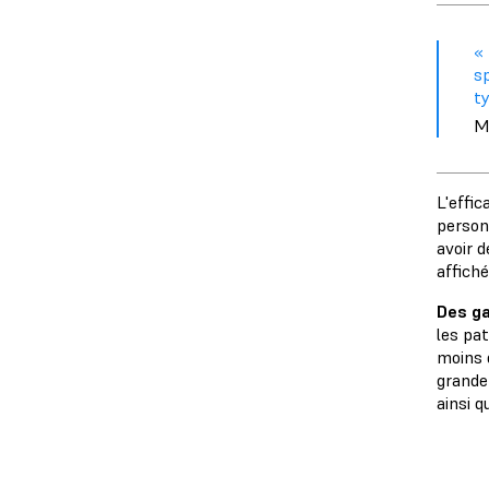
« 
sp
ty
M
L'effi
person
avoir 
affich
Des ga
les pa
moins 
grande 
ainsi 