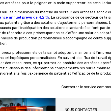
es orthèses pour le poignet et la main supportent les articulatio
d'hui, les dimensions du marché du secteur des orthèses sont d'en
ance annuel prévu de 4,2 %
. La croissance de ce secteur de la s
aux patients grâce à des solutions d'ajustement personnalisées. 
ausés par l'inadéquation des solutions standardisées font partie 
 de répondre à ces préoccupations et d'offrir une solution adapté
ionnelles de production personnalisée s'accompagne de coûts sup
tion.
breux professionnels de la santé adoptent maintenant l'impress
ons orthopédiques personnalisées. En suivant des flux de travail é
et des ressources, ce qui permet de produire des orthèses spécif
rez ci-dessous des informations complémentaires sur la manière 
iorent à la fois l'expérience du patient et l'efficacité de la produ
Contacter le service commer
NOUS CONTACTER