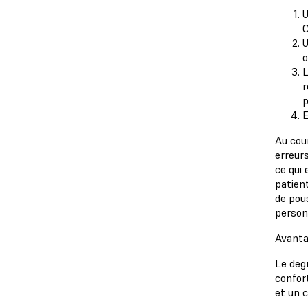
U
C
U
o
L
r
p
E
Au cou
erreur
ce qui 
patien
de pous
person
Avanta
Le deg
confor
et un 