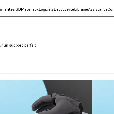
rimantes 3D
Matériaux
Logiciels
Découverte
Librairie
Assistance
Con
ur un support parfait