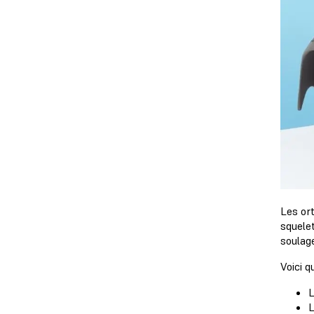
Les or
squelet
soulag
Voici 
L
L