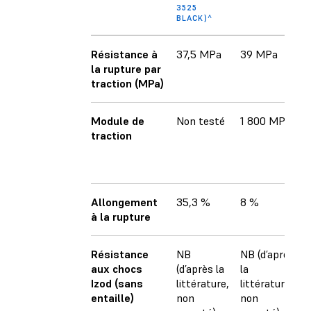
3525
BLACK)^
Résistance à
37,5 MPa
39 MPa
la rupture par
traction (MPa)
Module de
Non testé
1 800 MPa
traction
Allongement
35,3 %
8 %
à la rupture
Résistance
NB
NB (d’après
aux chocs
(d’après la
la
Izod (sans
littérature,
littérature,
entaille)
non
non