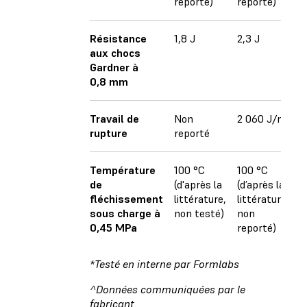
reporté)
reporté)
Résistance
1,8 J
2,3 J
aux chocs
Gardner à
0,8 mm
Travail de
Non
2 060 J/m2
rupture
reporté
Température
100 °C
100 °C
de
(d'après la
(d’après la
fléchissement
littérature,
littérature,
sous charge à
non testé)
non
0,45 MPa
reporté)
*Testé en interne par Formlabs
^Données communiquées par le
fabricant