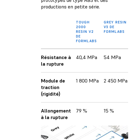
prototypes de type ABS et des
productions en petite série.
TOUGH
GREY RESIN
SIR
2000
V5 DE
TE
RESIN V2
FORMLABS
FAS
DE
LIK
FORMLABS
Résistance à
40,4 MPa
54 MPa
33
la rupture
Module de
1 800 MPa
2 450 MPa
1 1
traction
(rigidité)
Allongement
79 %
15 %
20
à la rupture