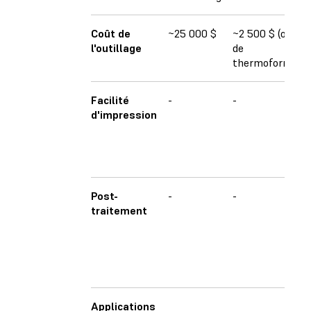
Coût de
~25 000 $
~2 500 $ (outil
l'outillage
de
thermoformage
Facilité
-
-
d'impression
Post-
-
-
traitement
Applications