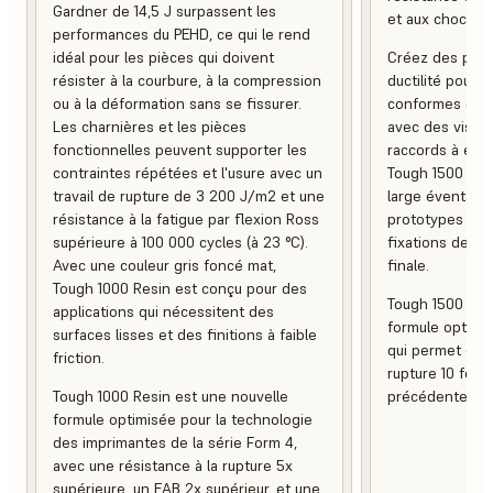
Gardner de 14,5 J surpassent les
et aux chocs.
performances du PEHD, ce qui le rend
idéal pour les pièces qui doivent
Créez des pièces
résister à la courbure, à la compression
ductilité pour
ou à la déformation sans se fissurer.
conformes ou d
Les charnières et les pièces
avec des vis a
fonctionnelles peuvent supporter les
raccords à encl
contraintes répétées et l'usure avec un
Tough 1500 Resi
travail de rupture de 3 200 J/m2 et une
large éventail d
résistance à la fatigue par flexion Ross
prototypes fonc
supérieure à 100 000 cycles (à 23 °C).
fixations destin
Avec une couleur gris foncé mat,
finale.
Tough 1000 Resin est conçu pour des
Tough 1500 Res
applications qui nécessitent des
formule optimis
surfaces lisses et des finitions à faible
qui permet d’ob
friction.
rupture 10 fois 
Tough 1000 Resin est une nouvelle
précédente.
formule optimisée pour la technologie
des imprimantes de la série Form 4,
avec une résistance à la rupture 5x
supérieure, un EAB 2x supérieur, et une