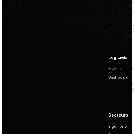
Logiciels
PreForm
P
s
Dashboard
F
S
Secteurs
Ingénierie