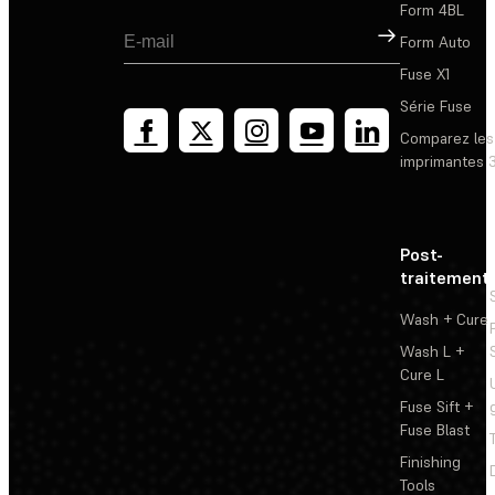
Form 4BL
Inscription
Form Auto
Fuse X1
Série Fuse
Comparez les
imprimantes 
Post-
traitement
Wash + Cure
Wash L +
Cure L
Fuse Sift +
Fuse Blast
Finishing
Tools