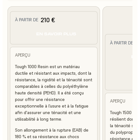
210 €
À PARTIR DE
EN SAVOIR PLUS
2
À PARTIR DE
APERÇU
EN 
Tough 1000 Resin est un matériau
ductile et résistant aux impacts, dont la
résistance, la rigidité et la ténacité sont
comparables à celles du polyéthylène
haute densité (PEHD). Il a été conçu
pour offrir une résistance
APERÇU
exceptionnelle à l’usure et à la fatigue
afin d'assurer une ténacité et une
Tough 1500 Res
utilisabilité à long terme.
résilient dont la
la ténacité son
Son allongement à la rupture (EAB) de
du polypropylèn
180 % et sa résistance aux chocs
résistance exce