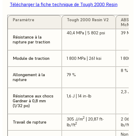
Télécharger la fiche technique de Tough 2000 Resin
Paramètre
Tough 2000 Resin V2
ABS, fe
McMast
40,4 MPa | 5 802 psi
39 MPa |
Résistance à la
rupture par traction
Module de traction
1 800 MPa | 261 ksi
1 800 MP
8 %
Allongement à la
79 %
rupture
2,3 J | 
Résistance aux chocs
1,6 J | 14 in-lb
Gardner à 0,8 mm
(1/32 po)
2
305 J/m
| 20,87 ft-
2 060 
Travail de rupture
2
2
lb/ft
lb/ft
Non tes