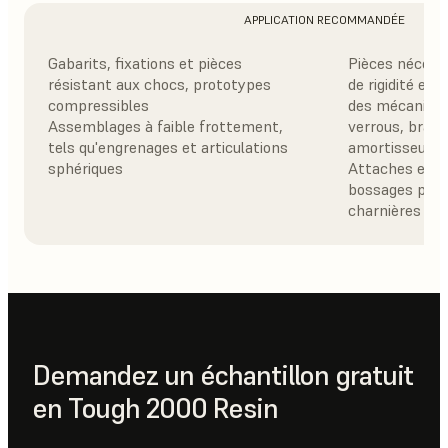
APPLICATION RECOMMANDÉE
Gabarits, fixations et pièces
Pièces nécess
résistant aux chocs, prototypes
de rigidité et 
compressibles
des mécanisme
Assemblages à faible frottement,
verrous, bras f
tels qu'engrenages et articulations
amortisseurs
sphériques
Attaches et b
bossages pour
charnières
Demandez un échantillon gratuit
en Tough 2000 Resin