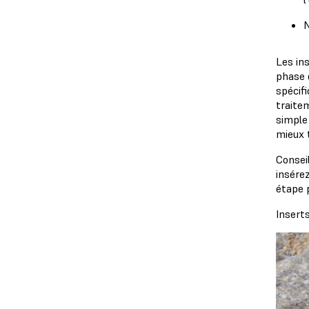
N
Les in
phase 
spécifi
trait
simple
mieux t
Consei
insérez
étape p
Insert