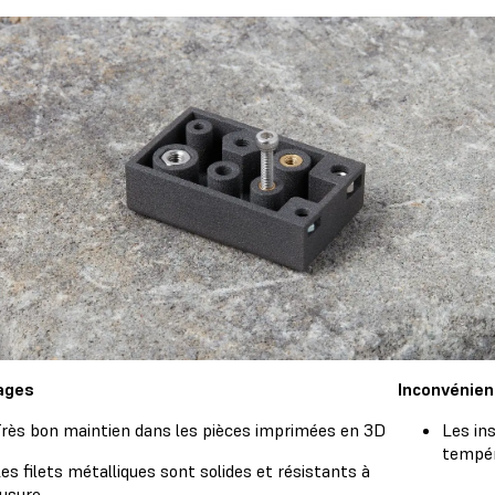
ages
Inconvénien
rès bon maintien dans les pièces imprimées en 3D
Les in
tempér
es filets métalliques sont solides et résistants à
'usure