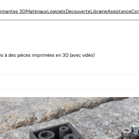
rimantes 3D
Matériaux
Logiciels
Découverte
Librairie
Assistance
Con
tés à des pièces imprimées en 3D (avec vidéo)