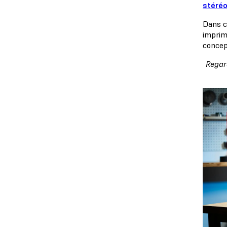
stéréo
Dans c
imprim
concep
Regard