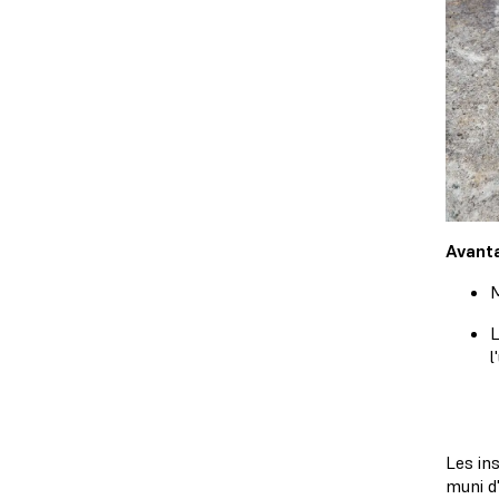
Avant
M
L
l
Les ins
muni d'