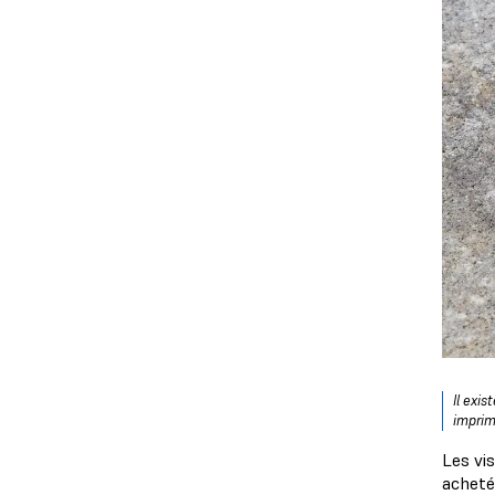
Il exi
imprim
Les vis
acheté