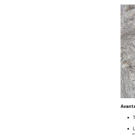
Avant
T
L
l