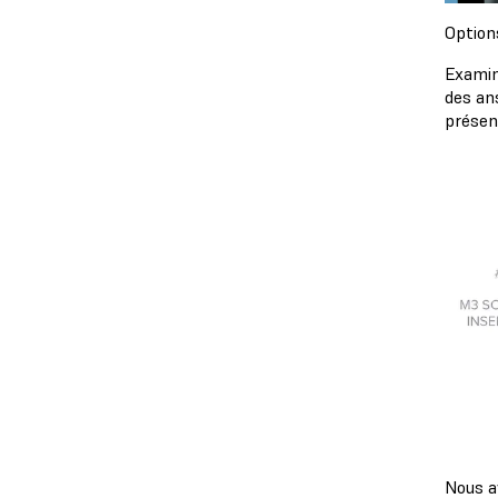
Option
Examin
des an
présent
Nous a