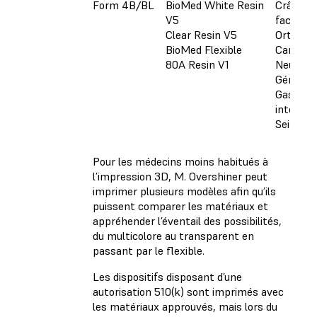
Form 4B/BL
BioMed White Resin
Crânio-m
V5
facial
Clear Resin V5
Orthopé
BioMed Flexible
Cardiova
80A Resin V1
Neurolog
Génito-u
Gastro-
intestin
Sein
Pour les médecins moins habitués à
l’impression 3D, M. Overshiner peut
imprimer plusieurs modèles afin qu’ils
puissent comparer les matériaux et
appréhender l’éventail des possibilités,
du multicolore au transparent en
passant par le flexible.
Les dispositifs disposant d’une
autorisation 510(k) sont imprimés avec
les matériaux approuvés, mais lors du