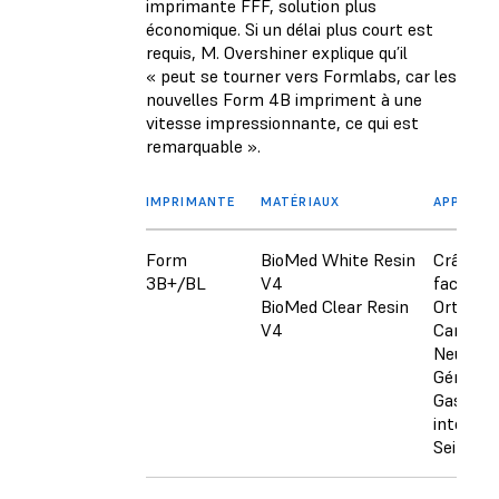
imprimante FFF, solution plus
économique. Si un délai plus court est
requis, M. Overshiner explique qu’il
« peut se tourner vers Formlabs, car les
nouvelles Form 4B impriment à une
vitesse impressionnante, ce qui est
remarquable ».
IMPRIMANTE
MATÉRIAUX
APPLICA
Form
BioMed White Resin
Crânio-m
3B+/BL
V4
facial
BioMed Clear Resin
Orthopé
V4
Cardiova
Neurolog
Génito-u
Gastro-
intestin
Sein