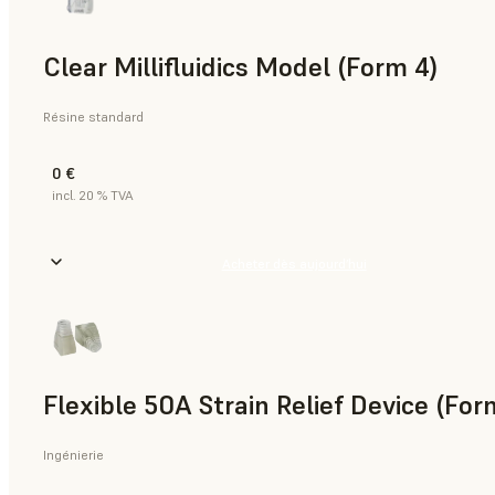
Clear Millifluidics Model (Form 4)
Résine standard
0 €
incl. 20 % TVA
Acheter dès aujourd’hui
Flexible 50A Strain Relief Device (For
Ingénierie