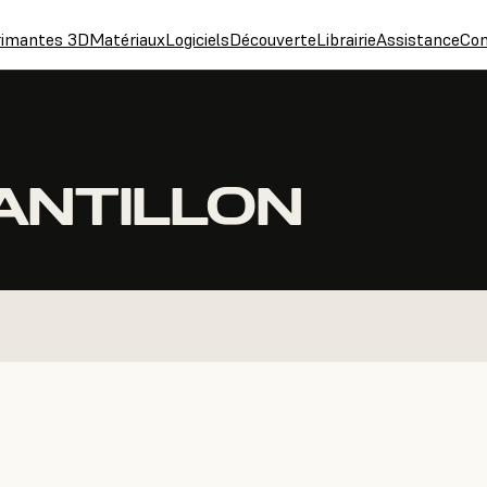
rimantes 3D
Matériaux
Logiciels
Découverte
Librairie
Assistance
Con
HANTILLON