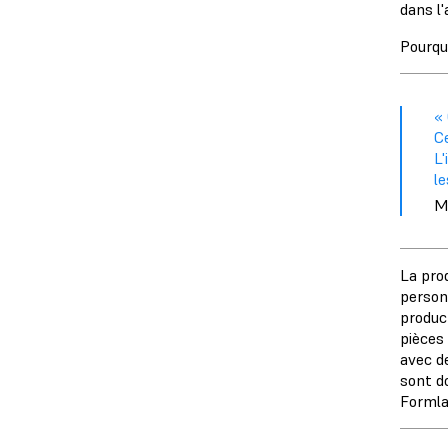
dans l'
Pourqu
« 
Ce
L
le
M
La pro
personn
produc
pièces
avec de
sont d
Formlab