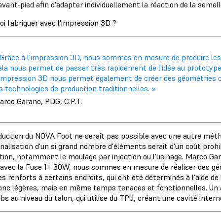
avant-pied afin d'adapter individuellement la réaction de la seme
oi fabriquer avec l'impression 3D ?
Grâce à l'impression 3D, nous sommes en mesure de produire les p
la nous permet de passer très rapidement de l'idée au prototype 
'impression 3D nous permet également de créer des géométries c
s technologies de production traditionnelles. »
arco Garano, PDG, C.P.T.
duction du NOVA Foot ne serait pas possible avec une autre méth
alisation d'un si grand nombre d'éléments serait d'un coût prohib
tion, notamment le moulage par injection ou l'usinage. Marco Ga
 avec la Fuse 1+ 30W, nous sommes en mesure de réaliser des géom
s renforts à certains endroits, qui ont été déterminés à l'aide d
onc légères, mais en même temps tenaces et fonctionnelles. Un 
s au niveau du talon, qui utilise du TPU, créant une cavité interne