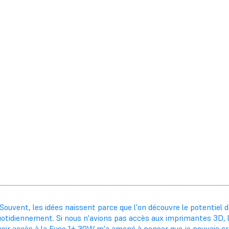
Souvent, les idées naissent parce que l'on découvre le potentiel d
uotidiennement. Si nous n'avions pas accès aux imprimantes 3D, l
voir accès à la Fuse 1+ 30W m'a amené à penser que je pouvais cr