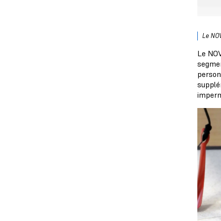
Le NOV
Le NOVA
segmen
person
supplé
imperm