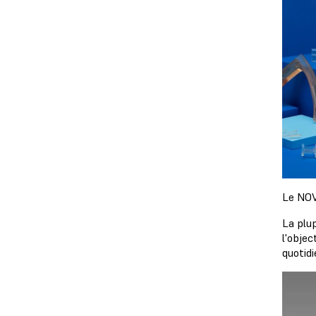
Le NOV
La plu
l'objec
quotidi