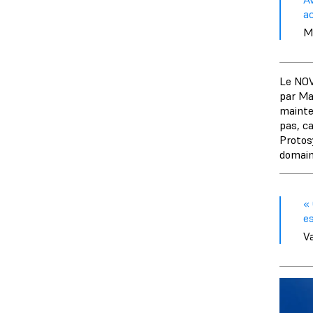
ac
M
Le NOV
par Ma
mainte
pas, c
Protos
domain
«
es
V