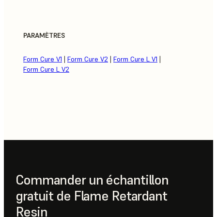
PARAMÈTRES
Form Cure V1
|
Form Cure V2
|
Form Cure L V1
|
Form Cure L V2
Commander un échantillon
gratuit de Flame Retardant
Resin