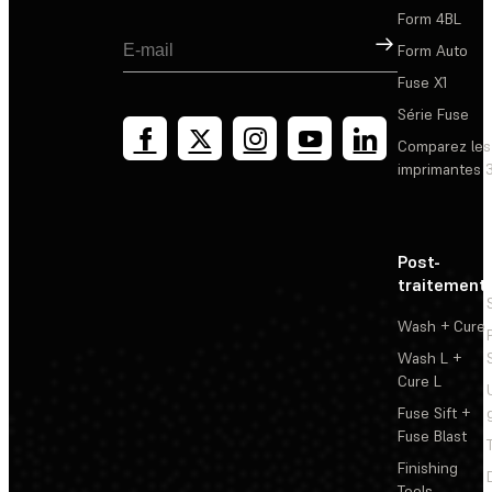
Form 4BL
Inscription
Form Auto
Fuse X1
Série Fuse
Comparez les
imprimantes 
Post-
traitement
Wash + Cure
Wash L +
Cure L
Fuse Sift +
Fuse Blast
Finishing
Tools