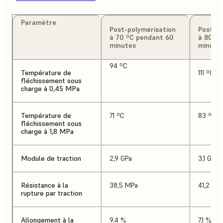
Paramètre
Post-polymérisation
Post-po
à 70 ºC pendant 60
à 80 ºC
minutes
minute
94 ºC
Température de
111 ºC
fléchissement sous
charge à 0,45 MPa
Température de
71 ºC
83 ºC
fléchissement sous
charge à 1,8 MPa
Module de traction
2,9 GPa
3,1 GPa
Résistance à la
38,5 MPa
41,2 MP
rupture par traction
Allongement à la
9,4 %
7,1 %