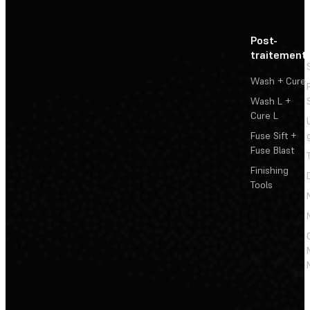
Post-
traitement
Wash + Cure
Wash L +
Cure L
Fuse Sift +
Fuse Blast
Finishing
Tools