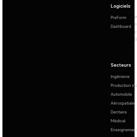
Logiciels
PreForm
P
s
Dashboard
F
S
Secteurs
Ingénierie
Production ind
Automobile
Aérospatiale
Dentaire
Médical
Enseignemen