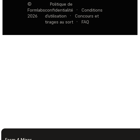
©
Politique de
Formlabs
confidentialité
·
Conditions
2026
d’utilisation
·
Concours et
tirages au sort
·
FAQ
Form 4 Mixer