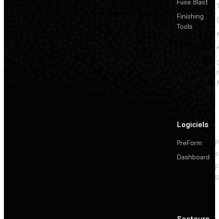
Fuse Blast
Finishing
Tools
Logiciels
PreForm
P
s
Dashboard
F
S
Secteurs