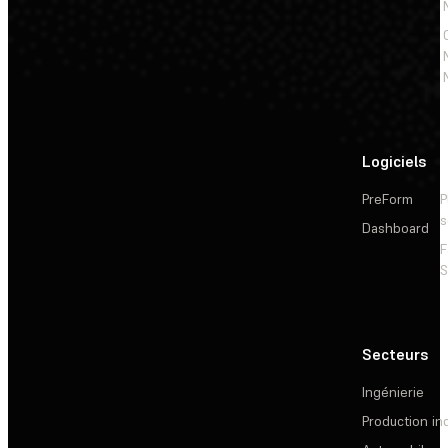
Logiciels
PreForm
P
s
Dashboard
F
S
Secteurs
Ingénierie
Production ind