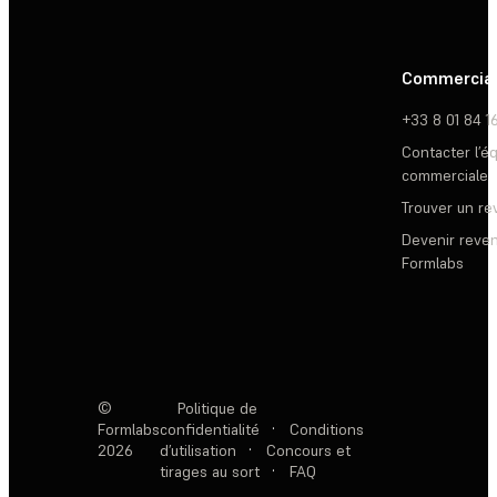
Commercia
+33 8 01 84 1
Contacter l’é
commerciale
Trouver un r
Devenir reve
Formlabs
©
Politique de
Formlabs
confidentialité
·
Conditions
2026
d’utilisation
·
Concours et
tirages au sort
·
FAQ