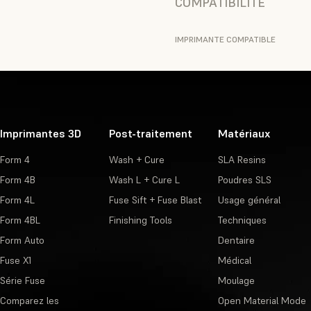
COMPATIBILITÉ
IMPRIMANTE COMPATIBLE
Imprimantes 3D
Post-traitement
Matériaux
Form 4
Wash + Cure
SLA Resins
Form 4B
Wash L + Cure L
Poudres SLS
Form 4L
Fuse Sift + Fuse Blast
Usage général
Form 4BL
Finishing Tools
Techniques
Form Auto
Dentaire
Fuse X1
Médical
Série Fuse
Moulage
Comparez les
Open Material Mode