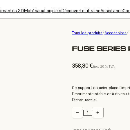
rimantes 3D
Matériaux
Logiciels
Découverte
Librairie
Assistance
Con
Tous les produits
/
Accessoires
/
FUSE SERIES
358,80 €
incl. 20 % TVA
Ce support en acier place l'imp
l’imprimante stable et à niveau 
l’écran tactile.