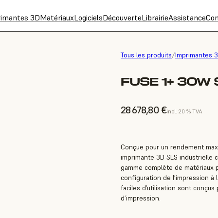
rimantes 3D
Matériaux
Logiciels
Découverte
Librairie
Assistance
Con
Tous les produits
/
Imprimantes 
FUSE 1+ 30W
28 678,80 €
incl. 20 % TVA
Conçue pour un rendement maxi
imprimante 3D SLS industrielle 
gamme complète de matériaux po
configuration de l’impression à 
faciles d’utilisation sont conçu
d’impression.