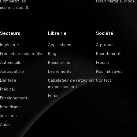
Comparez les
Open Material Mode
imprimantes 3D
Secteurs
Librairie
Société
Ingénierie
Applications
À propos
Production industrielle
Blog
Recrutement
Automobile
Ressources
Presse
Aérospatiale
Événements
Nos initiatives
Dentaire
Calculateur de retour sur
Contact
investissement
Médical
Forum
Enseignement
Modélisme
Joaillerie
Audio