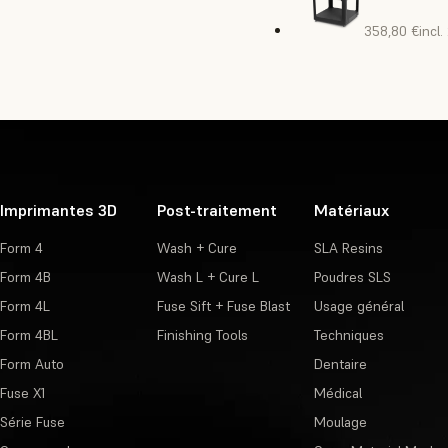
358,80 €
incl
Imprimantes 3D
Post-traitement
Matériaux
Form 4
Wash + Cure
SLA Resins
Form 4B
Wash L + Cure L
Poudres SLS
Form 4L
Fuse Sift + Fuse Blast
Usage général
Form 4BL
Finishing Tools
Techniques
Form Auto
Dentaire
Fuse X1
Médical
Série Fuse
Moulage