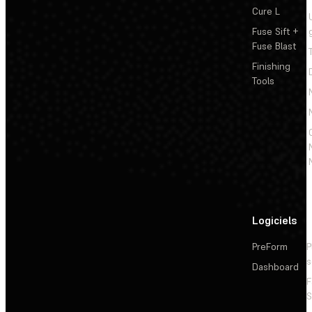
Cure L
Fuse Sift +
Fuse Blast
Finishing
Tools
Logiciels
PreForm
P
s
Dashboard
F
S