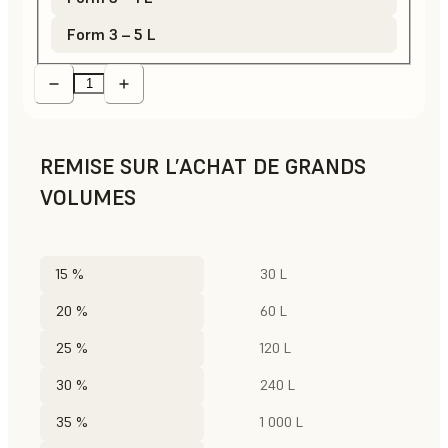
Form 3 – 5 L
REMISE SUR L’ACHAT DE GRANDS
VOLUMES
15 %
30 L
20 %
60 L
25 %
120 L
30 %
240 L
35 %
1 000 L