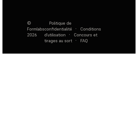
©
Politique de
Formlabs
confidentialité
·
Conditions
2026
d’utilisation
·
Concours et
tirages au sort
·
FAQ