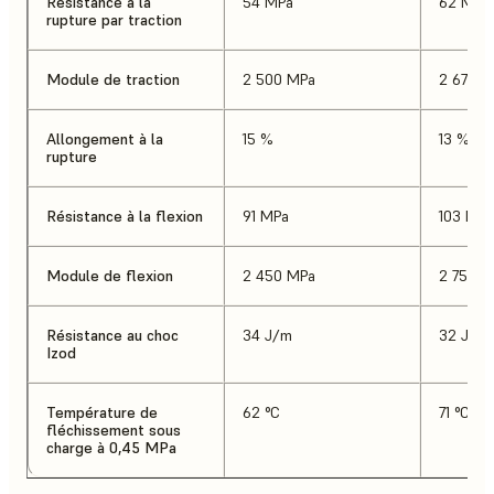
Résistance à la
54 MPa
62 MPa
rupture par traction
Module de traction
2 500 MPa
2 675 M
Allongement à la
15 %
13 %
rupture
Résistance à la flexion
91 MPa
103 MPa
Module de flexion
2 450 MPa
2 750 M
Résistance au choc
34 J/m
32 J/m
Izod
Température de
62 °C
71 °C
fléchissement sous
charge à 0,45 MPa