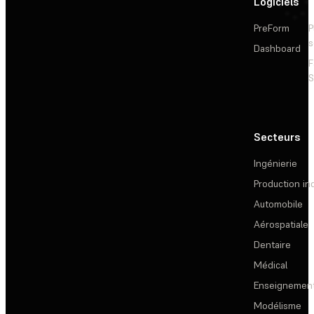
Logiciels
PreForm
P
s
Dashboard
F
S
Secteurs
Ingénierie
Production ind
Automobile
Aérospatiale
Dentaire
Médical
Enseignemen
Modélisme