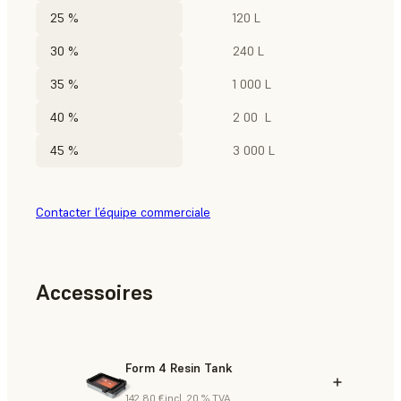
25 %
120 L
30 %
240 L
35 %
1 000 L
40 %
2 00 L
45 %
3 000 L
Contacter l’équipe commerciale
Accessoires
Form 4 Resin Tank
142,80 €
incl. 20 % TVA