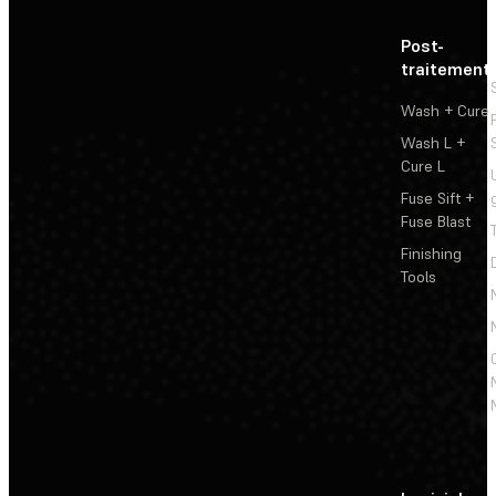
Post-
traitement
Wash + Cure
Wash L +
Cure L
Fuse Sift +
Fuse Blast
Finishing
Tools