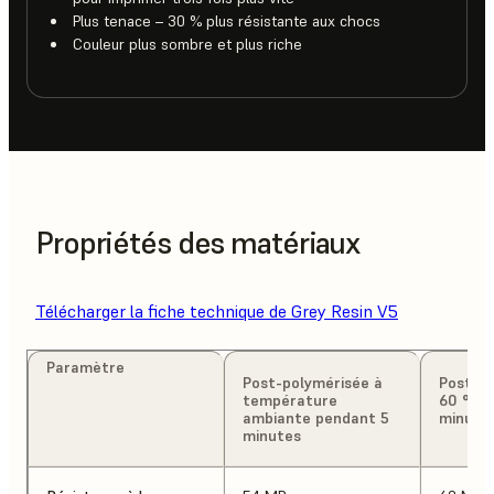
Plus tenace – 30 % plus résistante aux chocs
Couleur plus sombre et plus riche
Propriétés des matériaux
Télécharger la fiche technique de Grey Resin V5
Paramètre
Post-polymérisée à
Post-po
température
60 °C p
ambiante pendant 5
minute
minutes