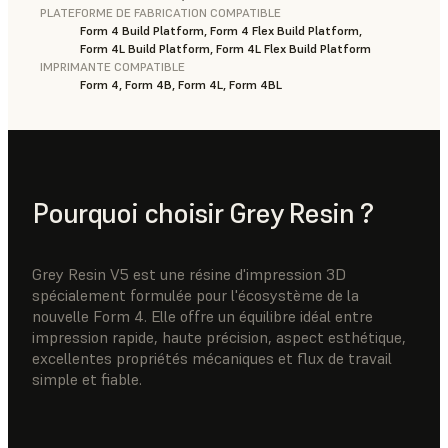
PLATEFORME DE FABRICATION COMPATIBLE
Form 4 Build Platform, Form 4 Flex Build Platform,
Form 4L Build Platform, Form 4L Flex Build Platform
IMPRIMANTE COMPATIBLE
Form 4, Form 4B, Form 4L, Form 4BL
Pourquoi choisir Grey Resin ?
Grey Resin V5 est une résine d'impression 3D
spécialement formulée pour l'écosystème de la
nouvelle Form 4. Elle offre un équilibre idéal entre
impression rapide, haute précision, aspect esthétique,
excellentes propriétés mécaniques et flux de travail
simple et fiable.