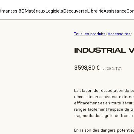
rimantes 3D
Matériaux
Logiciels
Découverte
Librairie
Assistance
Con
Tous les produits
/
Accessoires
/
INDUSTRIAL 
3 598,80 €
incl. 20 % TVA
La station de récupération de p
nécessite un aspirateur externe 
efficacement et en toute sécur
ranger facilement l’espace de tr
fragments de la grille de trémie.
En raison des dangers potentiels 