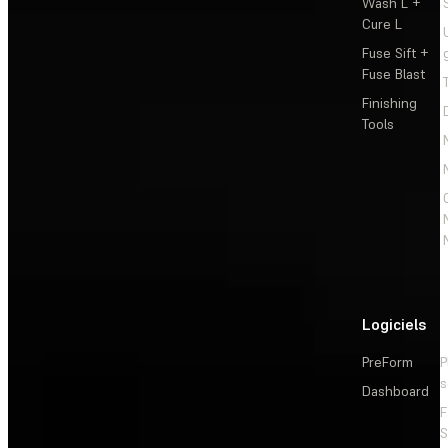
Wash L +
Cure L
Fuse Sift +
Fuse Blast
Finishing
Tools
Logiciels
PreForm
P
s
Dashboard
F
S