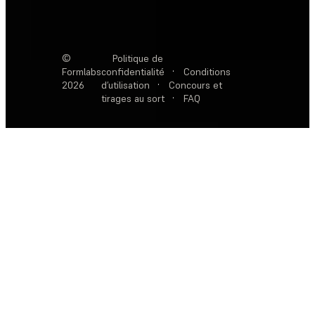
©
Politique de
Formlabs
confidentialité
·
Conditions
2026
d’utilisation
·
Concours et
tirages au sort
·
FAQ